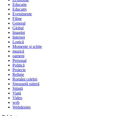
Educaţie
Educativ
Evenimente
Filme
General
Global
Imagini
Internet
Logică
Momente și schițe
muzică
oameni
Personal
Politică
Proiecte
Religie
Români celebri
Siguranță rutieră
Ştiinţă
Viaţă
Video
web
Webdesign