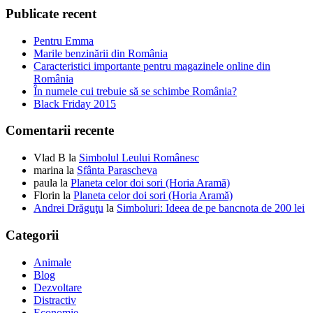
Publicate recent
Pentru Emma
Marile benzinării din România
Caracteristici importante pentru magazinele online din
România
În numele cui trebuie să se schimbe România?
Black Friday 2015
Comentarii recente
Vlad B
la
Simbolul Leului Românesc
marina
la
Sfânta Parascheva
paula
la
Planeta celor doi sori (Horia Aramă)
Florin
la
Planeta celor doi sori (Horia Aramă)
Andrei Drăguţu
la
Simboluri: Ideea de pe bancnota de 200 lei
Categorii
Animale
Blog
Dezvoltare
Distractiv
Economie