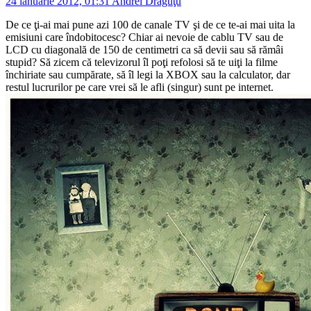
24 ianuarie 2012, 01:31
Andrei Drăguţu
De ce ţi-ai mai pune azi 100 de canale TV şi de ce te-ai mai uita la
emisiuni care îndobitocesc? Chiar ai nevoie de cablu TV sau de
LCD cu diagonală de 150 de centimetri ca să devii sau să rămâi
stupid? Să zicem că televizorul îl poţi refolosi să te uiţi la filme
închiriate sau cumpărate, să îl legi la XBOX sau la calculator, dar
restul lucrurilor pe care vrei să le afli (singur) sunt pe internet.