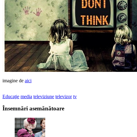
imagine de
aici
Educaţie
media
televiziune
televizor
tv
Însemnări asemănătoare