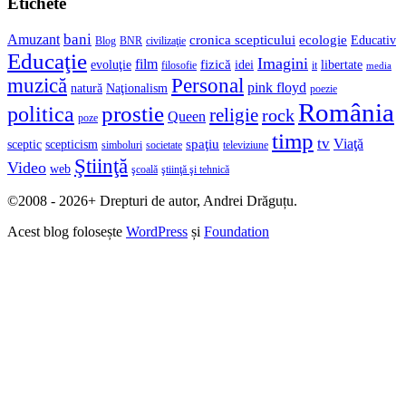
Etichete
bani
Amuzant
cronica scepticului
ecologie
Educativ
Blog
BNR
civilizaţie
Educaţie
Imagini
film
fizică
evoluţie
idei
libertate
filosofie
it
media
muzică
Personal
pink floyd
natură
Naţionalism
poezie
România
prostie
politica
religie
rock
Queen
poze
timp
tv
Viaţă
spaţiu
sceptic
scepticism
simboluri
societate
televiziune
Ştiinţă
Video
web
şcoală
ştiinţă şi tehnică
©2008 - 2026+ Drepturi de autor, Andrei Drăguțu.
Acest blog folosește
WordPress
și
Foundation