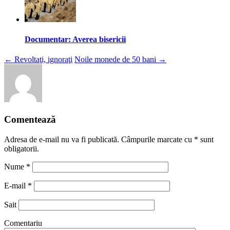
Documentar: Averea bisericii
Navigare
←
Revoltaţi, ignoraţi
Noile monede de 50 bani
→
însemnare
Comentează
Adresa de e-mail nu va fi publicată. Câmpurile marcate cu
*
sunt
obligatorii.
Nume
*
E-mail
*
Sait
Comentariu