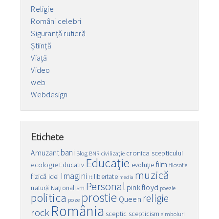
Religie
Români celebri
Siguranță rutieră
Ştiinţă
Viaţă
Video
web
Webdesign
Etichete
bani
Amuzant
cronica scepticului
Blog
BNR
civilizaţie
Educaţie
film
ecologie
Educativ
evoluţie
filosofie
muzică
Imagini
fizică
idei
libertate
it
media
Personal
pink floyd
natură
Naţionalism
poezie
prostie
politica
religie
Queen
poze
România
rock
sceptic
scepticism
simboluri