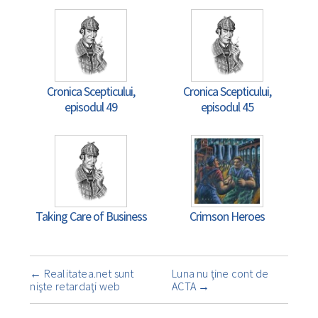
Cronica Scepticului,
Cronica Scepticului,
episodul 49
episodul 45
Taking Care of Business
Crimson Heroes
Navigare
←
Realitatea.net sunt
Luna nu ţine cont de
însemnare
nişte retardaţi web
ACTA
→