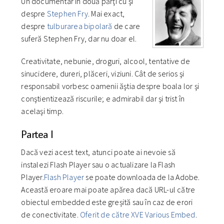
Un documentar în două părţi cu şi
despre
Stephen Fry
. Mai exact,
despre
tulburarea bipolară
de care
suferă Stephen Fry, dar nu doar el.
Creativitate, nebunie, droguri, alcool, tentative de
sinucidere, dureri, plăceri, viziuni. Cât de serios şi
responsabil vorbesc oamenii ăştia despre boala lor şi
conştientizează riscurile; e admirabil dar şi trist în
acelaşi timp.
Partea I
Dacă vezi acest text, atunci poate ai nevoie să
instalezi Flash Player sau o actualizare la Flash
Player.
Flash Player
se poate downloada de la Adobe.
Această eroare mai poate apărea dacă URL-ul către
obiectul embedded este greșită sau în caz de erori
de conectivitate.
Oferit de către XVE Various Embed
.