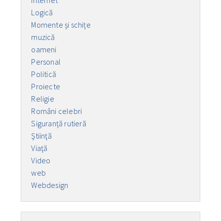
Logică
Momente și schițe
muzică
oameni
Personal
Politică
Proiecte
Religie
Români celebri
Siguranță rutieră
Ştiinţă
Viaţă
Video
web
Webdesign