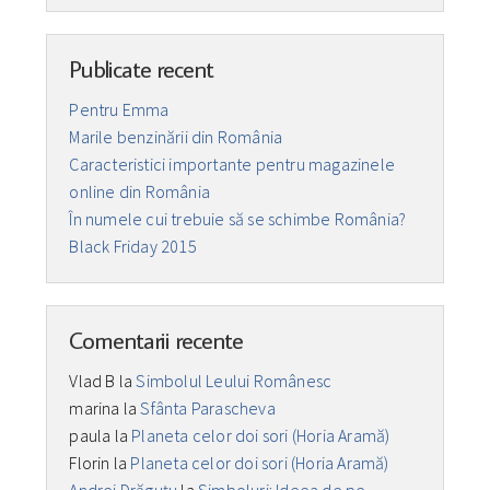
Publicate recent
Pentru Emma
Marile benzinării din România
Caracteristici importante pentru magazinele
online din România
În numele cui trebuie să se schimbe România?
Black Friday 2015
Comentarii recente
Vlad B
la
Simbolul Leului Românesc
marina
la
Sfânta Parascheva
paula
la
Planeta celor doi sori (Horia Aramă)
Florin
la
Planeta celor doi sori (Horia Aramă)
Andrei Drăguţu
la
Simboluri: Ideea de pe