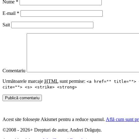
Nume
*
E-mail
*
Sait
Comentariu
Următoarele marcaje
HTML
sunt permise:
<a href="" title=""> 
cite=""> <s> <strike> <strong>
Publică comentariu
Acest site folosește Akismet pentru a reduce spamul.
Află cum sunt pro
©2008 - 2026+ Drepturi de autor, Andrei Drăguțu.