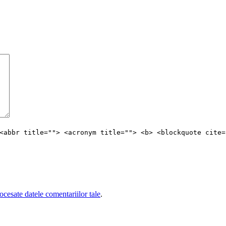
<abbr title=""> <acronym title=""> <b> <blockquote cite=
cesate datele comentariilor tale
.