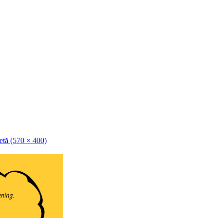
etă (570 × 400)