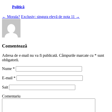
Politică
Navigare
←
Morala?
Exclusiv: singura elevă de nota 11
→
însemnare
Comentează
Adresa de e-mail nu va fi publicată. Câmpurile marcate cu
*
sunt
obligatorii.
Nume
*
E-mail
*
Sait
Comentariu