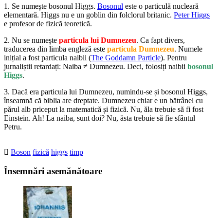
1. Se numește bosonul Higgs.
Bosonul
este o particulă nucleară
elementară. Higgs nu e un goblin din folclorul britanic.
Peter Higgs
e profesor de fizică teoretică.
2. Nu se numește
particula lui Dumnezeu
. Ca fapt divers,
traducerea din limba engleză este
particula Dumnezeu
. Numele
inițial a fost particula naibii (
The Goddamn Particle
). Pentru
jurnaliștii retardați: Naiba ≠ Dumnezeu. Deci, folosiți naibii
bosonul
Higgs
.
3. Dacă era particula lui Dumnezeu, numindu-se și bosonul Higgs,
înseamnă că biblia are dreptate. Dumnezeu chiar e un bătrânel cu
părul alb priceput la matematică și fizică. Nu, ăla trebuie să fi fost
Einstein. Ah! La naiba, sunt doi? Nu, ăsta trebuie să fie sfântul
Petru.
Boson
fizică
higgs
timp
Însemnări asemănătoare