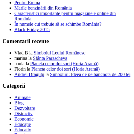
Pentru Emma
Marile benzinării din România
Caracteristici importante pentru magazinele online din
România
În numele cui trebuie să se schimbe România?
Black Friday 2015
Comentarii recente
Vlad B
la
Simbolul Leului Românesc
marina
la
Sfânta Parascheva
paula
la
Planeta celor doi sori (Horia Aramă)
Florin
la
Planeta celor doi sori (Horia Aramă)
Andrei Drăguţu
la
Simboluri: Ideea de pe bancnota de 200 lei
Categorii
Animale
Blog
Dezvoltare
Distractiv
Economie
Educaţie
Educativ