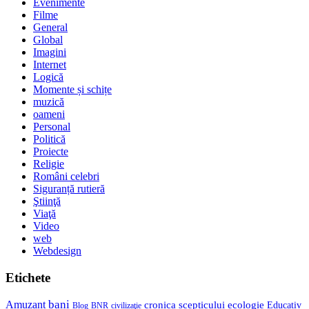
Evenimente
Filme
General
Global
Imagini
Internet
Logică
Momente și schițe
muzică
oameni
Personal
Politică
Proiecte
Religie
Români celebri
Siguranță rutieră
Ştiinţă
Viaţă
Video
web
Webdesign
Etichete
bani
Amuzant
cronica scepticului
ecologie
Educativ
Blog
BNR
civilizaţie