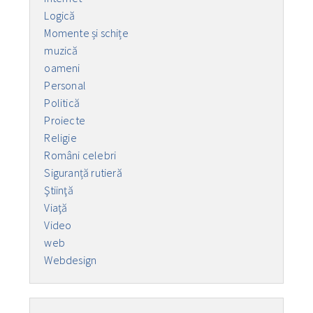
Logică
Momente și schițe
muzică
oameni
Personal
Politică
Proiecte
Religie
Români celebri
Siguranță rutieră
Ştiinţă
Viaţă
Video
web
Webdesign