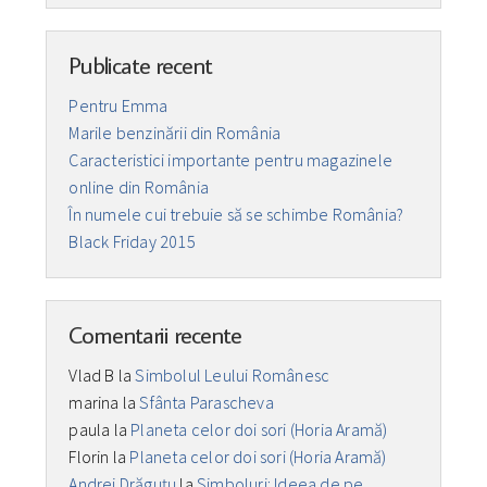
Publicate recent
Pentru Emma
Marile benzinării din România
Caracteristici importante pentru magazinele
online din România
În numele cui trebuie să se schimbe România?
Black Friday 2015
Comentarii recente
Vlad B
la
Simbolul Leului Românesc
marina
la
Sfânta Parascheva
paula
la
Planeta celor doi sori (Horia Aramă)
Florin
la
Planeta celor doi sori (Horia Aramă)
Andrei Drăguţu
la
Simboluri: Ideea de pe