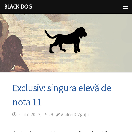
BLACK DOG
IDEEA
CU LIMBA SCOASĂ
Exclusiv: singura elevă de
nota 11
9 iulie 2012, 09:29
Andrei Drăguţu