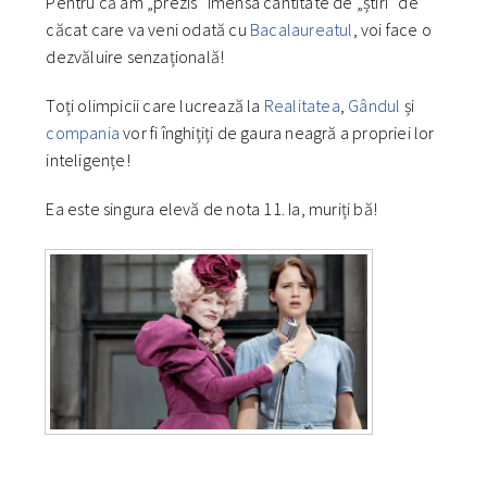
Pentru că am „prezis” imensa cantitate de „știri” de
căcat care va veni odată cu
Bacalaureatul
, voi face o
dezvăluire senzațională!
Toți olimpicii care lucrează la
Realitatea
,
Gândul
și
compania
vor fi înghițiți de gaura neagră a propriei lor
inteligențe!
Ea este singura elevă de nota 11. Ia, muriți bă!