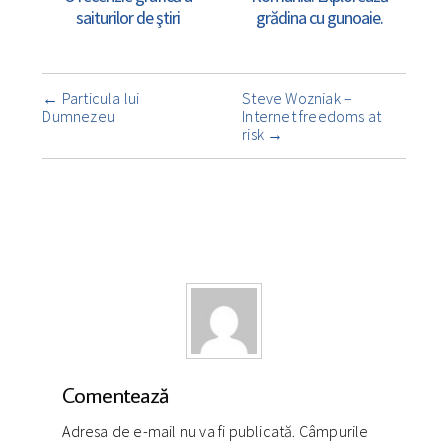
saiturilor de ştiri
grădina cu gunoaie.
Navigare
←
Particula lui
Steve Wozniak –
însemnare
Dumnezeu
Internet freedoms at
risk
→
Comentează
Adresa de e-mail nu va fi publicată. Câmpurile