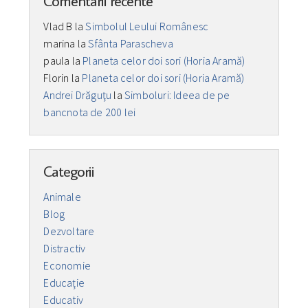
Comentarii recente
Vlad B
la
Simbolul Leului Românesc
marina
la
Sfânta Parascheva
paula
la
Planeta celor doi sori (Horia Aramă)
Florin
la
Planeta celor doi sori (Horia Aramă)
Andrei Drăguţu
la
Simboluri: Ideea de pe
bancnota de 200 lei
Categorii
Animale
Blog
Dezvoltare
Distractiv
Economie
Educaţie
Educativ