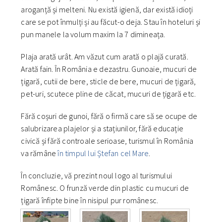
aroganță și melteni. Nu există igienă, dar există idioți
care se pot înmulți și au făcut-o deja. Stau în hoteluri și
pun manele la volum maxim la 7 dimineața.
Plaja arată urât. Am văzut cum arată o plajă curată.
Arată fain. În România e dezastru. Gunoaie, mucuri de
țigară, cutii de bere, sticle de bere, mucuri de țigară,
pet-uri, scutece pline de căcat, mucuri de țigară etc.
Fără coșuri de gunoi, fără o firmă care să se ocupe de
salubrizarea plajelor și a stațiunilor, fără educație
civică și fără controale serioase, turismul în România
va rămâne
în timpul lui Ștefan cel Mare
.
În concluzie, vă prezint noul logo al turismului
Românesc. O frunză verde din plastic cu mucuri de
țigară înfipte bine în nisipul pur românesc.