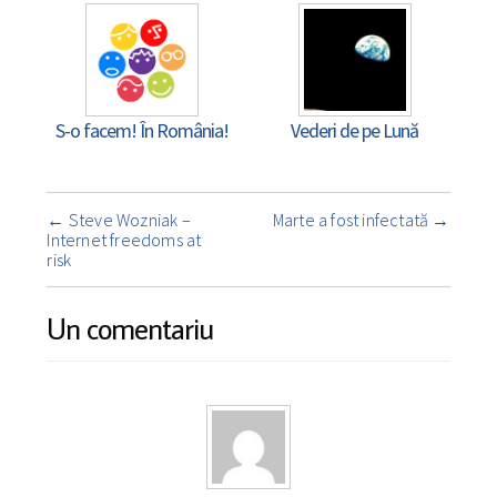
S-o facem! În România!
Vederi de pe Lună
Navigare
←
Steve Wozniak –
Marte a fost infectată
→
însemnare
Internet freedoms at
risk
Un comentariu