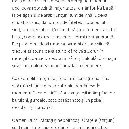
Dacă este ceva cu adevărat în neregulă în România,
acel ceva reprezintă majoritatea românilor. Naiba să-i
ia pe țigani și pe arabi, ungurii sunt de vină! E ceva
ciudat, straniu, dar simplu de înțeles. Lipsa bunului
simț, a respectului față de natură și de semeni sau alte
ființe, complacerea în mizerie, nesimțire și ignoranță.
E o problemă de afirmare a oamenilor care știu că
trebuie să spună ceva atunci când văd lucruri în
neregulă, dar se opresc analizând și calculând situația
și lăsând realitatea neperturbată, în decădere.
Ca exemplificare, jucați rolul unui turist (român sau
străin) în stațiunile de pe litoralul românesc. În
momentul în care intri în Constanța ești întâmpinat de
buruieni, gunoaie, case dărăpănate și un peisaj
dezolant și comunist.
Oamenii sunt urâcioși și nepoliticoși. Orașele (stațiuni)
sunt neîngrijite, mizere, dar pline cu mașini de lux,