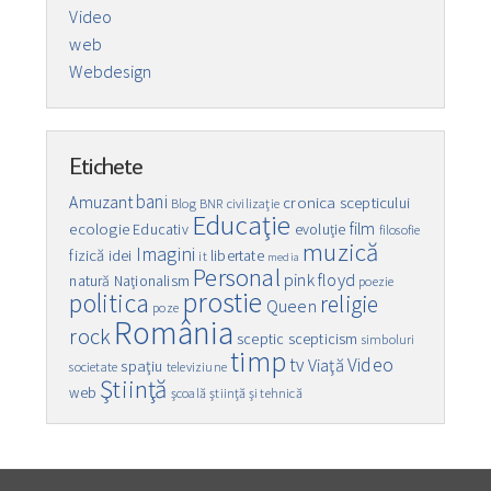
Video
web
Webdesign
Etichete
bani
Amuzant
cronica scepticului
Blog
BNR
civilizaţie
Educaţie
film
ecologie
Educativ
evoluţie
filosofie
muzică
Imagini
fizică
idei
libertate
it
media
Personal
pink floyd
natură
Naţionalism
poezie
prostie
politica
religie
Queen
poze
România
rock
sceptic
scepticism
simboluri
timp
Video
tv
Viaţă
spaţiu
societate
televiziune
Ştiinţă
web
şcoală
ştiinţă şi tehnică