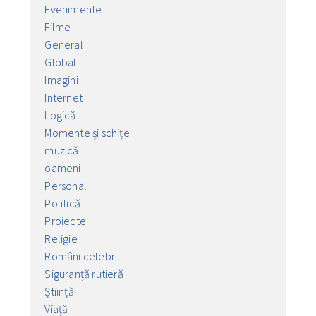
Evenimente
Filme
General
Global
Imagini
Internet
Logică
Momente și schițe
muzică
oameni
Personal
Politică
Proiecte
Religie
Români celebri
Siguranță rutieră
Ştiinţă
Viaţă