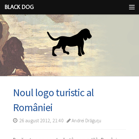
BLACK DOG
IDEEA
CU LIMBA SCOASĂ
Noul logo turistic al
României
26 august 2012, 21:40
Andrei Drăguţu