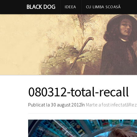
BLACK DOG
IDEEA
CU LIMBA SCOASĂ
080312-total-recall
Publicat la
30 august 2012
în
Marte a fost infectată
Rez