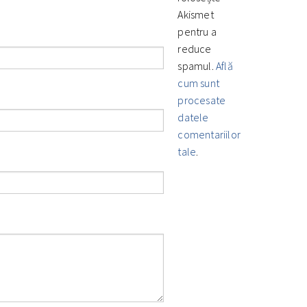
Akismet
pentru a
reduce
spamul.
Află
cum sunt
procesate
datele
comentariilor
tale
.