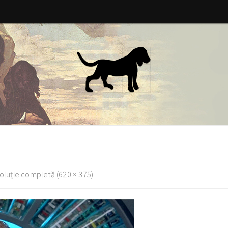
oluție completă (620 × 375)