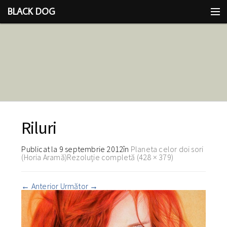
BLACK DOG
IDEEA
CU LIMBA SCOASĂ
Riluri
Publicat la
9 septembrie 2012
în
Planeta celor doi sori
(Horia Aramă)
Rezoluție completă (428 × 379)
←
Anterior
Următor
→