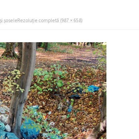
și șosele
Rezoluție completă (987 × 658)