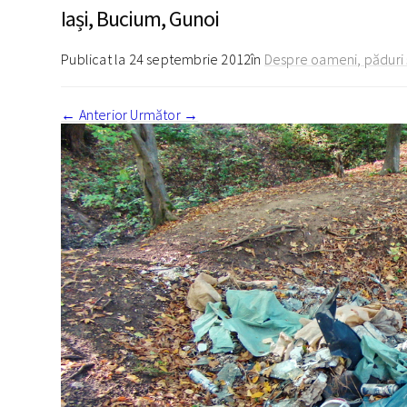
Iași, Bucium, Gunoi
Publicat la
24 septembrie 2012
în
Despre oameni, păduri 
←
Anterior
Următor
→