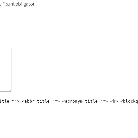
cu
*
sunt obligatorii.
itle=""> <abbr title=""> <acronym title=""> <b> <block