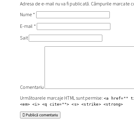
Adresa de e-mail nu va fi publicată. Câmpurile marcate 
Nume
*
E-mail
*
Sait
Comentariu
Următoarele marcaje
HTML
sunt permise:
<a href="" t
<em> <i> <q cite=""> <s> <strike> <strong>
Publică comentariu