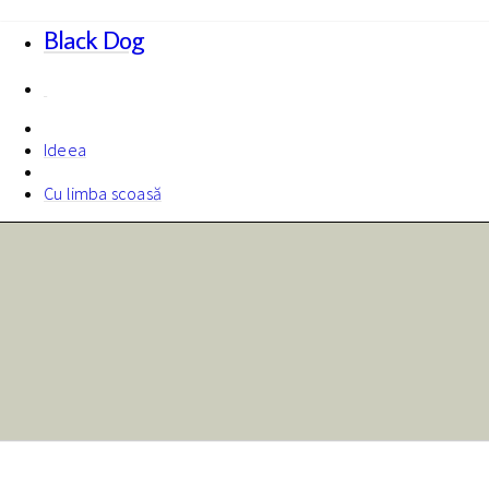
Black Dog
Ideea
Cu limba scoasă