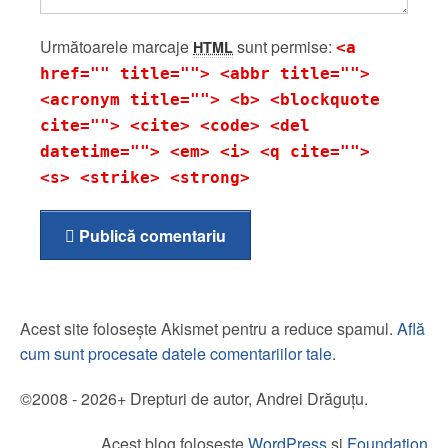
Următoarele marcaje
sunt permise:
HTML
<a
href="" title=""> <abbr title="">
<acronym title=""> <b> <blockquote
cite=""> <cite> <code> <del
datetime=""> <em> <i> <q cite="">
<s> <strike> <strong>
Publică comentariu
Acest site folosește Akismet pentru a reduce spamul.
Află
cum sunt procesate datele comentariilor tale
.
©2008 - 2026+ Drepturi de autor, Andrei Drăguțu.
Acest blog folosește
WordPress
și
Foundation