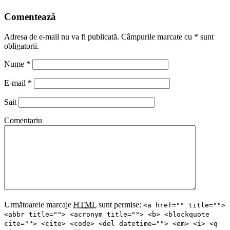
Comentează
Adresa de e-mail nu va fi publicată. Câmpurile marcate cu
*
sunt
obligatorii.
Nume
*
E-mail
*
Sait
Comentariu
Următoarele marcaje
HTML
sunt permise:
<a href="" title="">
<abbr title=""> <acronym title=""> <b> <blockquote
cite=""> <cite> <code> <del datetime=""> <em> <i> <q