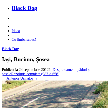
Black Dog
Ideea
Cu limba scoasă
Black Dog
Iași, Bucium, Șosea
Publicat la
24 septembrie 2012
în
Despre oameni, păduri și
șosele
Rezoluție completă (987 × 658)
←
Anterior
Următor
→