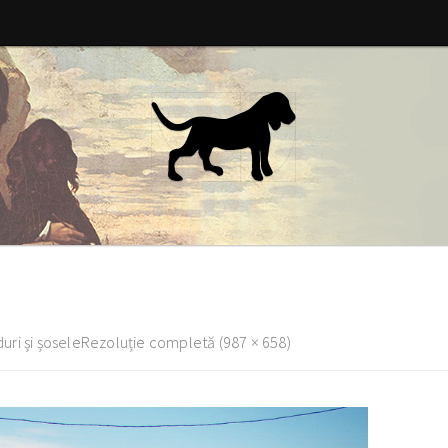
ri și șosele
Rezoluție completă (987 × 658)