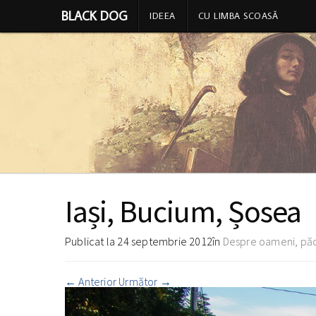
BLACK DOG
IDEEA
CU LIMBA SCOASĂ
Iași, Bucium, Șosea
Publicat la
24 septembrie 2012
în
Despre oameni, pădu
←
Anterior
Următor
→