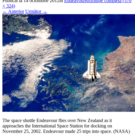
Publicat la
14 octombrie 2012
în
Endeavour
Rezoluție completă (570
× 324)
←
Anterior
Următor
→
The space shuttle Endeavour flies over New Zealand as it
approaches the International Space Station for docking on
November 25, 2002. Endeavour made 25 trips into space. (NASA)