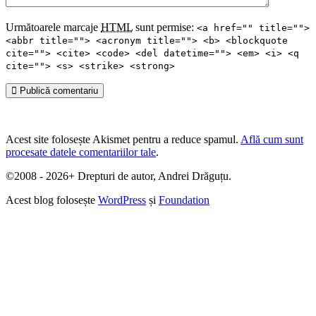
Următoarele marcaje
HTML
sunt permise:
<a href="" title="">
<abbr title=""> <acronym title=""> <b> <blockquote
cite=""> <cite> <code> <del datetime=""> <em> <i> <q
cite=""> <s> <strike> <strong>
Publică comentariu
Acest site folosește Akismet pentru a reduce spamul.
Află cum sunt
procesate datele comentariilor tale
.
©2008 - 2026+ Drepturi de autor, Andrei Drăguțu.
Acest blog folosește
WordPress
și
Foundation