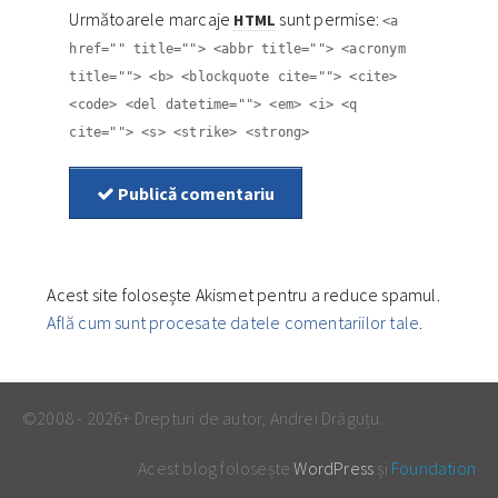
Următoarele marcaje
sunt permise:
HTML
<a
href="" title=""> <abbr title=""> <acronym
title=""> <b> <blockquote cite=""> <cite>
<code> <del datetime=""> <em> <i> <q
cite=""> <s> <strike> <strong>
Publică comentariu
Acest site folosește Akismet pentru a reduce spamul.
Află cum sunt procesate datele comentariilor tale
.
©2008 - 2026+ Drepturi de autor, Andrei Drăguțu.
Acest blog folosește
WordPress
și
Foundation