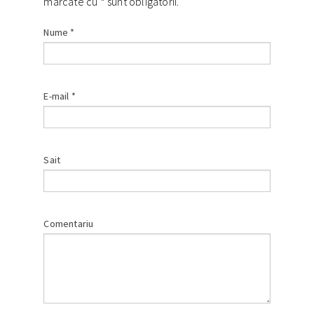
marcate cu
*
sunt obligatorii.
Nume
*
E-mail
*
Sait
Comentariu