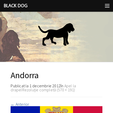
BLACK DOG
IDEEA
CU LIMBA SCOASĂ
Andorra
Publicat la
1 decembrie 2012
în
Apel la
drapel
Rezoluție completă (570 × 191)
←
Anterior