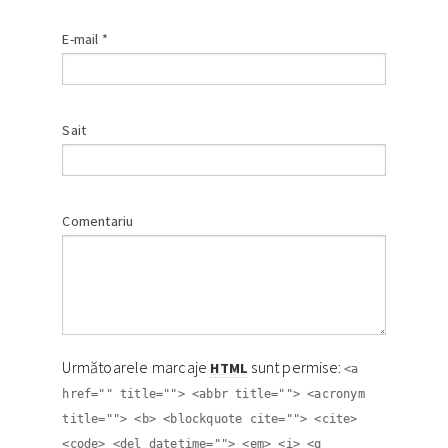
E-mail
*
Sait
Comentariu
Următoarele marcaje
sunt permise:
HTML
<a
href="" title=""> <abbr title=""> <acronym
title=""> <b> <blockquote cite=""> <cite>
<code> <del datetime=""> <em> <i> <q