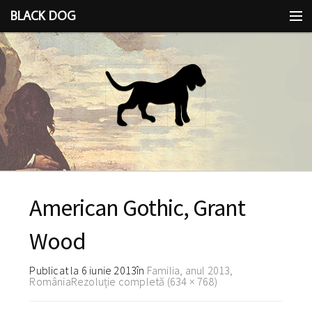
BLACK DOG
IDEEA
CU LIMBA SCOASĂ
American Gothic, Grant
Wood
Publicat la
6 iunie 2013
în
Familia, anul 2013,
România
Rezoluție completă (634 × 768)