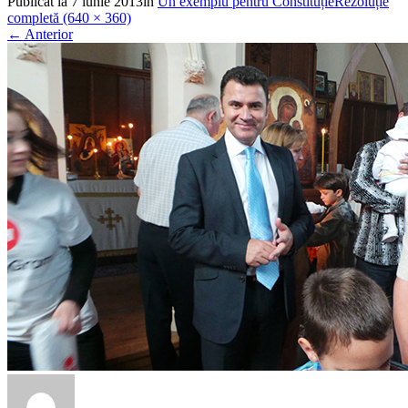
Publicat la
7 iunie 2013
în
Un exemplu pentru Constituție
Rezoluție
completă (640 × 360)
←
Anterior