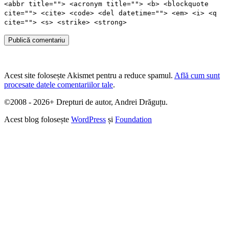
<abbr title=""> <acronym title=""> <b> <blockquote
cite=""> <cite> <code> <del datetime=""> <em> <i> <q
cite=""> <s> <strike> <strong>
Publică comentariu
Acest site folosește Akismet pentru a reduce spamul.
Află cum sunt
procesate datele comentariilor tale
.
©2008 - 2026+ Drepturi de autor, Andrei Drăguțu.
Acest blog folosește
WordPress
și
Foundation