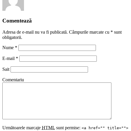
Comentează
Adresa de e-mail nu va fi publicată. Câmpurile marcate cu
*
sunt
obligatorii.
Nume
*
E-mail
*
Sait
Comentariu
Următoarele marcaje
HTML
sunt permise:
<a href="" title="">