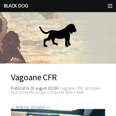
BLACK DOG
IDEEA
CU LIMBA SCOASĂ
Vagoane CFR
Publicat la
30 august 2013
în
Vagoane CFR, apropieri
fără limite!
Rezoluție completă (500 × 666)
←
Anterior
Următor
→