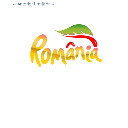
←
Anterior
Următor
→