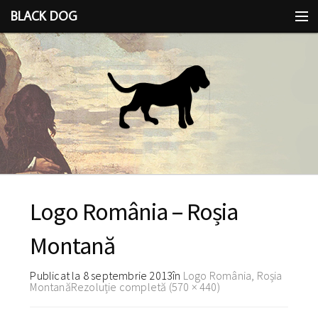
BLACK DOG
IDEEA
CU LIMBA SCOASĂ
Logo România – Roșia
Montană
Publicat la
8 septembrie 2013
în
Logo România, Roșia
Montană
Rezoluție completă (570 × 440)