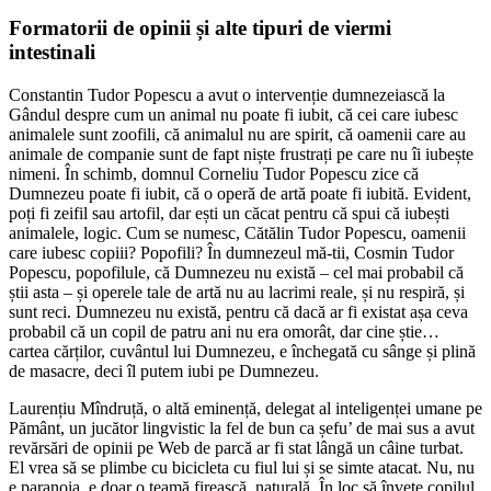
Formatorii de opinii și alte tipuri de viermi
intestinali
Constantin Tudor Popescu a avut o intervenție dumnezeiască la
Gândul despre cum un animal nu poate fi iubit, că cei care iubesc
animalele sunt zoofili, că animalul nu are spirit, că oamenii care au
animale de companie sunt de fapt niște frustrați pe care nu îi iubește
nimeni. În schimb, domnul Corneliu Tudor Popescu zice că
Dumnezeu poate fi iubit, că o operă de artă poate fi iubită. Evident,
poți fi zeifil sau artofil, dar ești un căcat pentru că spui că iubești
animalele, logic. Cum se numesc, Cătălin Tudor Popescu, oamenii
care iubesc copiii? Popofili? În dumnezeul mă-tii, Cosmin Tudor
Popescu, popofilule, că Dumnezeu nu există – cel mai probabil că
știi asta – și operele tale de artă nu au lacrimi reale, și nu respiră, și
sunt reci. Dumnezeu nu există, pentru că dacă ar fi existat așa ceva
probabil că un copil de patru ani nu era omorât, dar cine știe…
cartea cărților, cuvântul lui Dumnezeu, e închegată cu sânge și plină
de masacre, deci îl putem iubi pe Dumnezeu.
Laurențiu Mîndruță, o altă eminență, delegat al inteligenței umane pe
Pământ, un jucător lingvistic la fel de bun ca șefu’ de mai sus a avut
revărsări de opinii pe Web de parcă ar fi stat lângă un câine turbat.
El vrea să se plimbe cu bicicleta cu fiul lui și se simte atacat. Nu, nu
e paranoia, e doar o teamă firească, naturală. În loc să învețe copilul