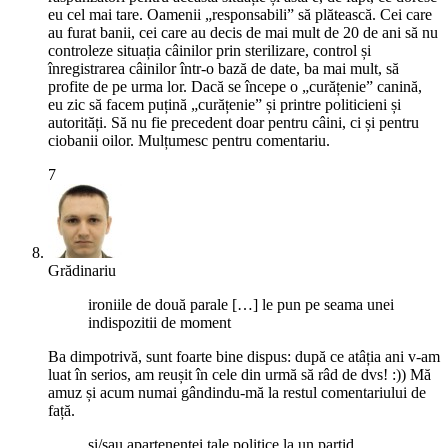
eu cel mai tare. Oamenii „responsabili” să plătească. Cei care
au furat banii, cei care au decis de mai mult de 20 de ani să nu
controleze situația câinilor prin sterilizare, control și
înregistrarea câinilor într-o bază de date, ba mai mult, să
profite de pe urma lor. Dacă se începe o „curățenie” canină,
eu zic să facem puțină „curățenie” și printre politicieni și
autorități. Să nu fie precedent doar pentru câini, ci și pentru
ciobanii oilor. Mulțumesc pentru comentariu.
7
Grădinariu
ironiile de două parale […] le pun pe seama unei
indispozitii de moment
Ba dimpotrivă, sunt foarte bine dispus: după ce atâția ani v-am
luat în serios, am reușit în cele din urmă să râd de dvs! :)) Mă
amuz și acum numai gândindu-mă la restul comentariului de
față.
si/sau apartenentei tale politice la un partid