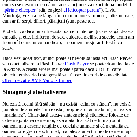
cum să se descurce cu câinii, acesta acționează exact după modelul
„părinte elicopter”
(din engleză
„Helicopter parent”
). Liviu
Mîndruță, vezi că pe lângă câini mai trebuie să omori și alte animale,
cum ar fi: șerpi, dihori, păianjeni (sunt peste tot).
Probabil că dacă nu ar fi existat oameni inteligenți care să gândească
empatic și etic, indiferent de sex, culoarea pielii sau specie, acum am
fi omorât oamenii cu handicap, iar oamenii negri ar fi fost încă
sclavi.
Dacă vezi acest text, atunci poate ai nevoie să instalezi Flash Player
sau o actualizare la Flash Player.
Flash Player
se poate downloada de
la Adobe. Această eroare mai poate apărea dacă URL-ul către
obiectul embedded este greșită sau în caz de erori de conectivitate.
Oferit de către XVE Various Embed
.
Sintagme și alte baliverne
Nu există „câini fără stăpân”, nu există „câini cu stăpân”, nu există
„iubitori de animale”, nu există „proprietarul animalului”, nu există
„maidanez”. Chiar dacă astea-s sintagmele și etichetele folosite de
către majoritatea oamenilor, asta arată doar cât de limitați sunt
oamenii în a descrie relațiile cu celelalte animale și că mentalitatea
oamenilor e greu de schimbat, mai ales a unei turme de oameni lupi
și oameni oi. În urmă cu câteva sute de ani încă existau stăpâni de