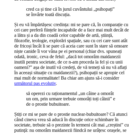
cred ca și tine că în jurul cuvântului „psihopați”
se învârte toată discuția.
Și eu vă împărtășesc credința: mi se pare că, în comparație cu
cei care preferă ființele incapabile de a face mai mult decât de
a lătra și a da din coadă celor capabile de artă, știință,
filozofie, teologie, explorări spațiale, sau cu cei care sunt atât
de fricoși încât li se pare că aceia care sunt în stare să omoare
niște canide îi vor vâna pe ei personal (chiar dvs. spuneați
odată, ironic, ceva de felul: „dacă tot omorâm maidanezii
inutili pentru societate, de ce n-am proceda la fel și cu unii
oameni?” așa de inutil vă credeți, de vă temeți să nu vă aflați
în aceeași situație cu maidanezii?), psihopații se apropie cel
mai mult de normalitate! Ba chiar am ajuns să-i consider
următorul pas evolutiv
.
să operezi cu raționamentul „un câine a omorât
un om, prin urmare trebuie omorâți toți câinii” e
de o prostie bubuitoare.
Știți ce mi se pare de o prostie nuclear-bubuitoare? Că atunci
când cineva vrea să aducă în discuție orice schimbare în
societate, trebuie să o prezinte în termeni cât mai „creștini” cu
putință: nu omorâm maidanezii fiindcă ne urâțesc orașele, se