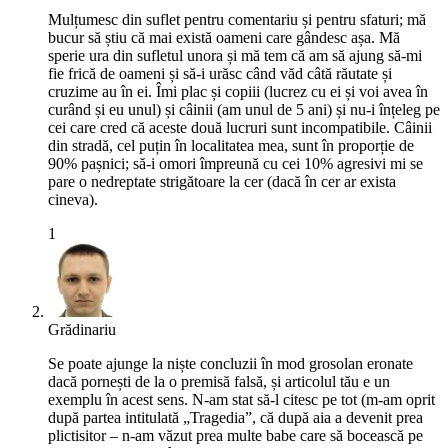
Mulțumesc din suflet pentru comentariu și pentru sfaturi; mă
bucur să știu că mai există oameni care gândesc așa. Mă
sperie ura din sufletul unora și mă tem că am să ajung să-mi
fie frică de oameni și să-i urăsc când văd câtă răutate și
cruzime au în ei. Îmi plac și copiii (lucrez cu ei și voi avea în
curând și eu unul) și câinii (am unul de 5 ani) și nu-i înțeleg pe
cei care cred că aceste două lucruri sunt incompatibile. Câinii
din stradă, cel puțin în localitatea mea, sunt în proporție de
90% pașnici; să-i omori împreună cu cei 10% agresivi mi se
pare o nedreptate strigătoare la cer (dacă în cer ar exista
cineva).
1
Grădinariu
Se poate ajunge la niște concluzii în mod grosolan eronate
dacă pornești de la o premisă falsă, și articolul tău e un
exemplu în acest sens. N-am stat să-l citesc pe tot (m-am oprit
după partea intitulată „Tragedia”, că după aia a devenit prea
plictisitor – n-am văzut prea multe babe care să bocească pe