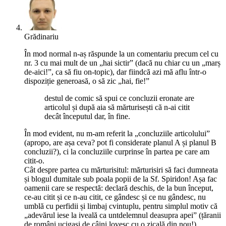
Grădinariu
În mod normal n-aș răspunde la un comentariu precum cel cu
nr. 3 cu mai mult de un „hai sictir” (dacă nu chiar cu un „marș
de-aici!”, ca să fiu on-topic), dar fiindcă azi mă aflu într-o
dispoziție generoasă, o să zic „hai, fie!”
destul de comic să spui ce concluzii eronate are
articolul și după aia să mărturisești că n-ai citit
decât începutul dar, în fine.
În mod evident, nu m-am referit la „concluziile articolului”
(apropo, are așa ceva? pot fi considerate planul A și planul B
concluzii?), ci la concluziile curprinse în partea pe care am
citit-o.
Cât despre partea cu mărturisitul: mărturisiri să faci dumneata
și blogul dumitale sub poala popii de la Sf. Spiridon! Așa fac
oamenii care se respectă: declară deschis, de la bun început,
ce-au citit și ce n-au citit, ce gândesc și ce nu gândesc, nu
umblă cu perfidii și limbaj cvintuplu, pentru simplul motiv că
„adevărul iese la iveală ca untdelemnul deasupra apei” (țăranii
de români ucigași de câini lovesc cu o zicală din nou!)