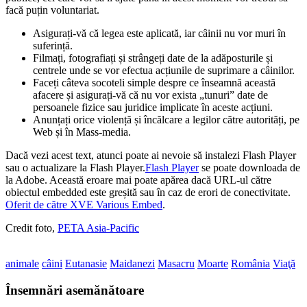
facă puțin voluntariat.
Asigurați-vă că legea este aplicată, iar câinii nu vor muri în
suferință.
Filmați, fotografiați și strângeți date de la adăposturile și
centrele unde se vor efectua acțiunile de suprimare a câinilor.
Faceți câteva socoteli simple despre ce înseamnă această
afacere și asigurați-vă că nu vor exista „tunuri” date de
persoanele fizice sau juridice implicate în aceste acțiuni.
Anunțați orice violență și încălcare a legilor către autorități, pe
Web și în Mass-media.
Dacă vezi acest text, atunci poate ai nevoie să instalezi Flash Player
sau o actualizare la Flash Player.
Flash Player
se poate downloada de
la Adobe. Această eroare mai poate apărea dacă URL-ul către
obiectul embedded este greșită sau în caz de erori de conectivitate.
Oferit de către XVE Various Embed
.
Credit foto,
PETA Asia-Pacific
animale
câini
Eutanasie
Maidanezi
Masacru
Moarte
România
Viaţă
Însemnări asemănătoare