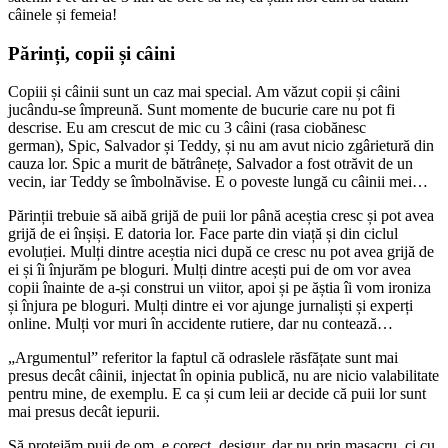
câinele și femeia!
Părinți, copii și câini
Copiii și câinii sunt un caz mai special. Am văzut copii și câini
jucându-se împreună. Sunt momente de bucurie care nu pot fi
descrise. Eu am crescut de mic cu 3 câini (rasa ciobănesc
german), Spic, Salvador și Teddy, și nu am avut nicio zgârietură din
cauza lor. Spic a murit de bătrânețe, Salvador a fost otrăvit de un
vecin, iar Teddy se îmbolnăvise. E o poveste lungă cu câinii mei…
Părinții trebuie să aibă grijă de puii lor până aceștia cresc și pot avea
grijă de ei înșiși. E datoria lor. Face parte din viață și din ciclul
evoluției. Mulți dintre aceștia nici după ce cresc nu pot avea grijă de
ei și îi înjurăm pe bloguri. Mulți dintre acești pui de om vor avea
copii înainte de a-și construi un viitor, apoi și pe ăștia îi vom ironiza
și înjura pe bloguri. Mulți dintre ei vor ajunge jurnaliști și experți
online. Mulți vor muri în accidente rutiere, dar nu contează…
„Argumentul” referitor la faptul că odraslele răsfățate sunt mai
presus decât câinii, injectat în opinia publică, nu are nicio valabilitate
pentru mine, de exemplu. E ca și cum leii ar decide că puii lor sunt
mai presus decât iepurii.
Să protejăm puii de om, e corect, desigur, dar nu prin masacru, ci cu