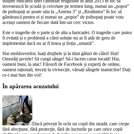
susține ridicarea unei catedrale religioase în anul 2013 în loc să
investească în școală și cercetare pe termen lung, numai un „popor”
de psihopați se poate uita la „Antena 3” și „Realitatea” în loc să
gândească pentru ei și numai un „popor” de psihopați poate vota
aceiași oameni de fiecare dată într-un cerc vicios.
Este o tragedie de o parte și de alta a baricadei. O tragedie care putea
fi evitată și o problemă a cărei soluție nu ar fi atât de greu de
implementat dacă nu ar fi lenea și hoția „umană”.
Hai moldovenilor, luați drujbele și la tăiat gâturi de câini! Hai!
Omorâți javrele! Să curgă sânge! Să-i facem carne tocată! Hai,
oameni buni, la atac! Filosofi de Facebook și experți de online,
oameni raționali, treceți la vivisecție, vărsați sângele inamicilor! Dați
ce-i mai bun din voi!
În apărarea acuzatului
Dacă privești în ochi un copil din stradă, care crește
fără afecțiune, fără protecție, fără de lucrurile pe care orice copil