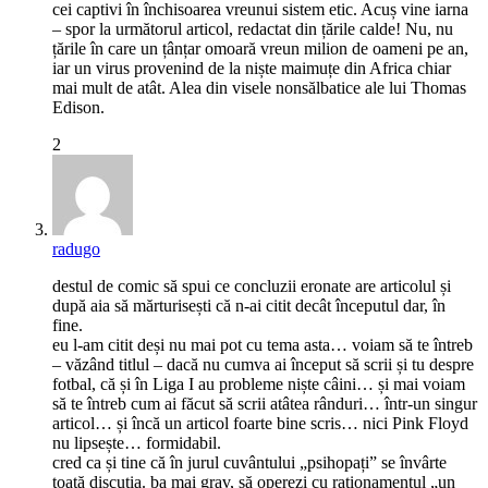
cei captivi în închisoarea vreunui sistem etic. Acuș vine iarna
– spor la următorul articol, redactat din țările calde! Nu, nu
țările în care un țânțar omoară vreun milion de oameni pe an,
iar un virus provenind de la niște maimuțe din Africa chiar
mai mult de atât. Alea din visele nonsălbatice ale lui Thomas
Edison.
2
radugo
destul de comic să spui ce concluzii eronate are articolul și
după aia să mărturisești că n-ai citit decât începutul dar, în
fine.
eu l-am citit deși nu mai pot cu tema asta… voiam să te întreb
– văzând titlul – dacă nu cumva ai început să scrii și tu despre
fotbal, că și în Liga I au probleme niște câini… și mai voiam
să te întreb cum ai făcut să scrii atâtea rânduri… într-un singur
articol… și încă un articol foarte bine scris… nici Pink Floyd
nu lipsește… formidabil.
cred ca și tine că în jurul cuvântului „psihopați” se învârte
toată discuția. ba mai grav, să operezi cu raționamentul „un