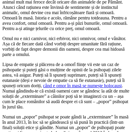
animal mult mai feroce decât oricare din animalele de pe Pământ.
Atunci când rațiunea este învinsă de sentimente și de instinctul
animalic, omul devine cea mai înfricoșătoare fiară și omoară.
Omoară în masă. Istoria e acolo, rămâne pentru totdeauna. Pentru a
avea confort, omul omoară. Pentru a-și păzi bunurile, omul omoară.
Pentru a-și atinge țelurile cu orice preț, omul omoară.
Omul nu e nici carnivor, nici erbivor, nici omnivor, omul e vânător.
Așa că de fiecare dată când vorbiți despre umanitate fără rațiune,
vorbiți de fapt despre demonii din oameni, despre cea mai hidoasă
parte a omului.
Lipsa de empatie și plăcerea de a omorî ființe vii este un caz de
psihopatie și puteți găsi o mulțime de opinii de la psihopați zilele
astea, vă asigur. Puteți să îi spuneți suprimare, puteți să îi spuneți
eutanasie (deși e nevoie de empatie ca să fie eutanasie), puteți să îi
spuneți oricum doriți,
când e omor în masă se numește holocaust
.
Numai gândindu-te că există oameni care se gândesc la atât de multe
soluții de „exterminare” a câinilor poți să te imaginezi cu un – așa
cum le place românilor să audă despre ei că sunt – „popor” psihopat
în jurul tău.
Numai un „popor” psihopat se poate gândi la „exterminare” în masă
în anul 2013, în loc să se gândească și să pună în practică (într-un
final) soluții etice și gândite. Numai un „popor” de psihopați poate