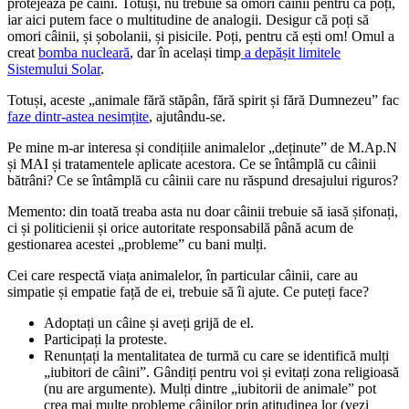
protejează pe câini. Totuși, nu trebuie să omori câinii pentru că poți,
iar aici putem face o multitudine de analogii. Desigur că poți să
omori câinii, și șobolanii, și pisicile. Poți, pentru că ești om! Omul a
creat
bomba nucleară
, dar în același timp
a depășit limitele
Sistemului Solar
.
Totuși, aceste „animale fără stăpân, fără spirit și fără Dumnezeu” fac
faze dintr-astea nesimțite
, ajutându-se.
Pe mine m-ar interesa și condițiile animalelor „deținute” de M.Ap.N
și MAI și tratamentele aplicate acestora. Ce se întâmplă cu câinii
bătrâni? Ce se întâmplă cu câinii care nu răspund dresajului riguros?
Memento: din toată treaba asta nu doar câinii trebuie să iasă șifonați,
ci și politicienii și orice autoritate responsabilă până acum de
gestionarea acestei „probleme” cu bani mulți.
Cei care respectă viața animalelor, în particular câinii, care au
simpatie și empatie față de ei, trebuie să îi ajute. Ce puteți face?
Adoptați un câine și aveți grijă de el.
Participați la proteste.
Renunțați la mentalitatea de turmă cu care se identifică mulți
„iubitori de câini”. Gândiți pentru voi și evitați zona religioasă
(nu are argumente). Mulți dintre „iubitorii de animale” pot
crea mai multe probleme câinilor prin atitudinea lor (vezi