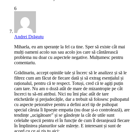
6
Andrei Drăguţu
Mihaela, eu am speranțe la fel ca tine. Sper să existe cât mai
mulți oameni acolo sus sau acolo jos care să cântărească
problema nu doar cu aspectele negative. Mulțumesc pentru
comentariu.
Grădinariu, accept opiniile tale și încerc să le analizez și să le
filtrez cum am făcut de fiecare dată și să extrag esențialul și
raționalul, pentru că te respect. Totuși, cred că te agiți puțin
cam tare. Nu am o doză atât de mare de mizantropie pe cât
încerci tu să-mi atribui. Nici nu îmi plac atât de tare
etichetările și prejudecățile, dar a trebuit să folosesc psihopatul
cu aspecte peiorative pentru a defini acel tip de psihopat
special căruia îi lipsește empatia (nu doar și-o controlează), are
tendințe „ucigătoare” și se gândește la cât de utile sunt
celelalte specii pentru el în funcție de cum îl deranjează fiecare
în împlinirea planurilor sale mărețe. E interesant și sunt de
acord cu ce ai zis tu aici: