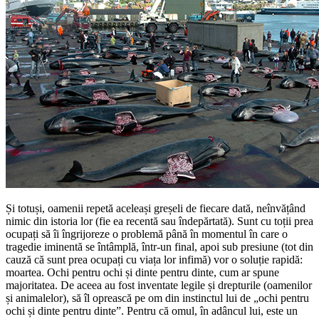
Și totuși, oamenii repetă aceleași greșeli de fiecare dată, neînvățând
nimic din istoria lor (fie ea recentă sau îndepărtată). Sunt cu toții prea
ocupați să îi îngrijoreze o problemă până în momentul în care o
tragedie iminentă se întâmplă, într-un final, apoi sub presiune (tot din
cauză că sunt prea ocupați cu viața lor infimă) vor o soluție rapidă:
moartea. Ochi pentru ochi și dinte pentru dinte, cum ar spune
majoritatea. De aceea au fost inventate legile și drepturile (oamenilor
și animalelor), să îl oprească pe om din instinctul lui de „ochi pentru
ochi și dinte pentru dinte”. Pentru că omul, în adâncul lui, este un