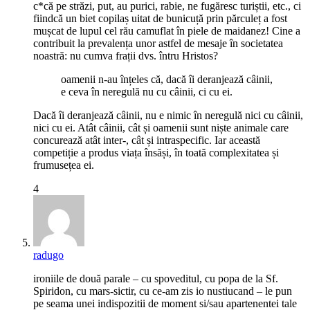
c*că pe străzi, put, au purici, rabie, ne fugăresc turiștii, etc., ci
fiindcă un biet copilaș uitat de bunicuță prin părculeț a fost
mușcat de lupul cel rău camuflat în piele de maidanez! Cine a
contribuit la prevalența unor astfel de mesaje în societatea
noastră: nu cumva frații dvs. întru Hristos?
oamenii n-au înțeles că, dacă îi deranjează câinii,
e ceva în neregulă nu cu câinii, ci cu ei.
Dacă îi deranjează câinii, nu e nimic în neregulă nici cu câinii,
nici cu ei. Atât câinii, cât și oamenii sunt niște animale care
concurează atât inter-, cât și intraspecific. Iar această
competiție a produs viața însăși, în toată complexitatea și
frumusețea ei.
4
radugo
ironiile de două parale – cu spoveditul, cu popa de la Sf.
Spiridon, cu mars-sictir, cu ce-am zis io nustiucand – le pun
pe seama unei indispozitii de moment si/sau apartenentei tale