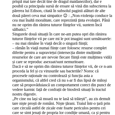
prispă mai tare decât tine de dragul maidanezilor), dar e
posibil ca principala sursă de eroare să vină din subscrierea la
părerea lui Edison, citată în subsolul paginii alături de alte
două păreri ceva mai simpatice 😉 : „Non-violenţa conduce la
cea mai înaltă moralitate, care reprezintă ţinta evoluţiei. Până
nu ne oprim din rănirea tuturor fiinţelor vii, suntem încă
sălbatici.”
Singurele două situații în care ne-am putea opri din rănirea
tuturor ființelor vii pe care mi le pot imagini sunt următoarele:
– nu mai rămâne în viață decât o singură ființă;
– rămân în viață numai ființe care folosesc resurse complet
diferite pentru a supraviețui (intersecția dintre mulțimile
resurselor de care are nevoie fiecare ființă este mulțimea vidă)
și care se reproduc asexuat/sunt nemuritoare.
Dacă e să ne oprim din rănirea tuturor ființelor vii, de ce n-am
proceda la fel și cu virusurile sau bacteriile? Noroc că
procesele raționale nu controlează și funcția asta a
organismului, că altfel cred că nu s-ar fi dus lipsă de miloși
care să propovăduiască un comportament corect din punct de
vedere karmic față de confrații de biosferă situați în tractul
nostru digestiv.
„Pe cine nu lași să moară nu te lasă să trăiești”, au zis demult
tare niște proști de români. Niște țărani. Traiul într-o țară prin
care circulă astfel de zicale este foarte periculos pentru cei
care se simt jenați de propria lor condiție umană, ca și pentru