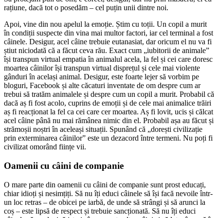
rațiune, dacă tot o posedăm – cel puțin unii dintre noi.
Apoi, vine din nou apelul la emoție. Știm cu toții. Un copil a murit
în condiții suspecte din vina mai multor factori, iar cel terminal a fost
câinele. Desigur, acel câine trebuie eutanasiat, dar oricum el nu va fi
știut niciodată că a făcut ceva rău. Exact cum „iubitorii de animale”
își transpun virtual empatia în animalul acela, la fel și cei care doresc
moartea câinilor își transpun virtual disprețul și cele mai violente
gânduri în același animal. Desigur, este foarte lejer să vorbim pe
bloguri, Facebook și alte căcaturi inventate de om despre cum ar
trebui să tratăm animalele și despre cum un copil a murit. Probabil că
dacă aș fi fost acolo, cuprins de emoții și de cele mai animalice trăiri
aș fi reacționat la fel ca cei care cer moartea. Aș fi lovit, ucis și călcat
acel câine până nu mai rămânea nimic din el. Probabil așa au făcut și
strămoșii noștri în aceleași situații. Spunând că „dorești civilizație
prin exterminarea câinilor” este un dezacord între termeni. Nu poți fi
civilizat omorând ființe vii.
Oamenii cu câini de companie
O mare parte din oamenii cu câini de companie sunt prost educați,
chiar idioți și nesimțiți. Să nu îți educi câinele să își facă nevoile într-
un loc retras – de obicei pe iarbă, de unde să strângi și să arunci la
coș – este lipsă de respect și trebuie sancționată. Să nu îți educi