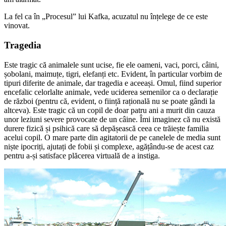
La fel ca în „Procesul” lui Kafka, acuzatul nu înțelege de ce este
vinovat.
Tragedia
Este tragic că animalele sunt ucise, fie ele oameni, vaci, porci, câini,
șobolani, maimuțe, tigri, elefanți etc. Evident, în particular vorbim de
tipuri diferite de animale, dar tragedia e aceeași. Omul, fiind superior
encefalic celorlalte animale, vede uciderea semenilor ca o declarație
de război (pentru că, evident, o ființă rațională nu se poate gândi la
altceva). Este tragic că un copil de doar patru ani a murit din cauza
unor leziuni severe provocate de un câine. Îmi imaginez că nu există
durere fizică și psihică care să depășească ceea ce trăiește familia
acelui copil. O mare parte din agitatorii de pe canelele de media sunt
niște ipocriți, ajutați de fobii și complexe, agățându-se de acest caz
pentru a-și satisface plăcerea virtuală de a instiga.