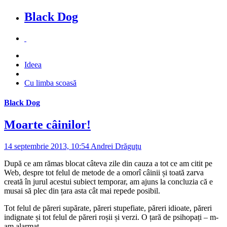
Black Dog
Ideea
Cu limba scoasă
Black Dog
Moarte câinilor!
14 septembrie 2013, 10:54
Andrei Drăguţu
După ce am rămas blocat câteva zile din cauza a tot ce am citit pe
Web, despre tot felul de metode de a omorî câinii și toată zarva
creată în jurul acestui subiect temporar, am ajuns la concluzia că e
musai să plec din țara asta cât mai repede posibil.
Tot felul de păreri supărate, păreri stupefiate, păreri idioate, păreri
indignate și tot felul de păreri roșii și verzi. O țară de psihopați – m-
am alarmat.