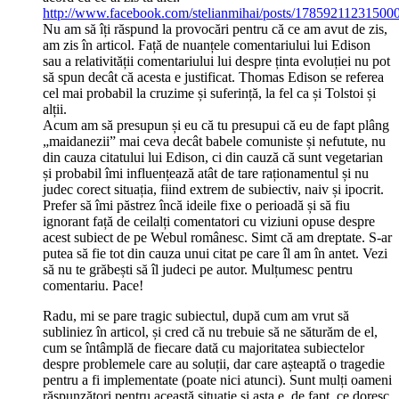
http://www.facebook.com/stelianmihai/posts/17859211231500
Nu am să îți răspund la provocări pentru că ce am avut de zis,
am zis în articol. Față de nuanțele comentariului lui Edison
sau a relativității comentariului lui despre ținta evoluției nu pot
să spun decât că acesta e justificat. Thomas Edison se referea
cel mai probabil la cruzime și suferință, la fel ca și Tolstoi și
alții.
Acum am să presupun și eu că tu presupui că eu de fapt plâng
„maidanezii” mai ceva decât babele comuniste și nefutute, nu
din cauza citatului lui Edison, ci din cauză că sunt vegetarian
și probabil îmi influențează atât de tare raționamentul și nu
judec corect situația, fiind extrem de subiectiv, naiv și ipocrit.
Prefer să îmi păstrez încă ideile fixe o perioadă și să fiu
ignorant față de ceilalți comentatori cu viziuni opuse despre
acest subiect de pe Webul românesc. Simt că am dreptate. S-ar
putea să fie tot din cauza unui citat pe care îl am în antet. Vezi
să nu te grăbești să îl judeci pe autor. Mulțumesc pentru
comentariu. Pace!
Radu, mi se pare tragic subiectul, după cum am vrut să
subliniez în articol, și cred că nu trebuie să ne săturăm de el,
cum se întâmplă de fiecare dată cu majoritatea subiectelor
despre problemele care au soluții, dar care așteaptă o tragedie
pentru a fi implementate (poate nici atunci). Sunt mulți oameni
răspunzători pentru această situație și asta e, de fapt, ce doresc