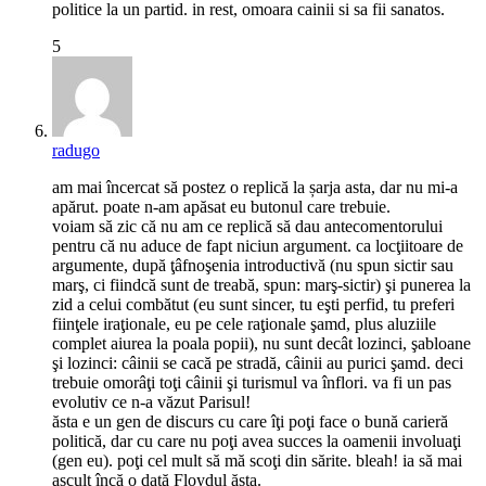
politice la un partid. in rest, omoara cainii si sa fii sanatos.
5
radugo
am mai încercat să postez o replică la șarja asta, dar nu mi-a
apărut. poate n-am apăsat eu butonul care trebuie.
voiam să zic că nu am ce replică să dau antecomentorului
pentru că nu aduce de fapt niciun argument. ca locţiitoare de
argumente, după ţâfnoşenia introductivă (nu spun sictir sau
marş, ci fiindcă sunt de treabă, spun: marş-sictir) şi punerea la
zid a celui combătut (eu sunt sincer, tu eşti perfid, tu preferi
fiinţele iraţionale, eu pe cele raţionale şamd, plus aluziile
complet aiurea la poala popii), nu sunt decât lozinci, şabloane
şi lozinci: câinii se cacă pe stradă, câinii au purici şamd. deci
trebuie omorâţi toţi câinii şi turismul va înflori. va fi un pas
evolutiv ce n-a văzut Parisul!
ăsta e un gen de discurs cu care îţi poţi face o bună carieră
politică, dar cu care nu poţi avea succes la oamenii involuaţi
(gen eu). poţi cel mult să mă scoţi din sărite. bleah! ia să mai
ascult încă o dată Floydul ăsta.