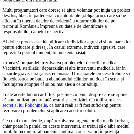
Mulți programatori care doresc să ajute voluntar pot iniția un proiect
deschis, liber, în parteneriat cu autoritățile (obligatoriu), care să fie
eficient în ținerea datelor de evidență a tuturor câinilor de pe
teritoriul României, împreună cu datele de identificare a
responsabililor câinelui respectiv.
Al doilea proces este identificarea indivizilor agresivi și preluarea lor
pentru educare și dresaj. În cazuri extreme, indivizii agresivi, care
reprezintă pericol iminent, trebuie eutanasiați.
Urmează, în paralel, rezolvarea problemelor de ordin medical.
Vaccinări, sterilizări, deparazitări și alte intervenții medicale, iar în
cazurile grave, fără șanse, eutanasia. Următoarele procese trebuie să
fie pedepsirea pe bune a abandonului câinilor, nu doar în scris, și
încurajarea adopției câinilor, mai ales a celor adulți.
Toate aceste lucruri ar fi fost posibile cu banii despre care se spune
că sunt utilizați pentru adăposturi și sterilizări. Cu toții știm
acest
secret al lui Polichinelle
, că banii reali ar fi fost suficienți pentru
rezolvarea problemelor și aplicarea acestor soluții.
Cea mai mare atenție, după rezolvarea urgențelor din mediul urban,
chiar poate în paralel cu aceste intervenții, ar trebui să o aibă mediul
rural. În mediul rural oamenii sunt mai conservatori în privința