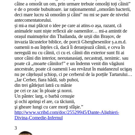
câine a omorât un om, prin urmare trebuie omorâți toți câinii”
e de o prostie bubuitoare. iar raționamentul „omorâm bacterii,
deci mare lucru să omorâm și câini” nu mi se pare de nivelul
antecomentatorului.
și mi-a mai plăcut o idee pe care ai atins-o așa, razant, că
animalele sunt niște reflexii ale oamenilor… mi-a amintit de
orașul maimuțelor din Thailanda, de urșii din Brașov, de
invazia lăcustelor biblice, de porcii Gherghesenilor ș.a.m.d.
oamenii n-au înțeles că, dacă îi deranjează câinii, e ceva în
neregulă nu cu câinii, ci cu ei. câinii din exterior sunt fii ai
unor câini din interior, neeutanasiați, necastrați, nenimic. sau
poate că „moarte câinilor!” e un îndemn venit din văgăuni
ancestrale, poate că oamenii l-au revăzut în maidanezul ucigaș
nu pe cățelușul șchiop, ci pe cerberul de la porțile Tartarului…
„Iar Cerber, fiara hâdă, sub puhoi,
din trei gâtlejuri latră cu mânie
pe cei ce zac în ploaie şi noroi.
Un pântec larg, o barbă cenuşie
şi ochi aprinşi el are, ca tăciunii,
şi gheare lungi cu care morţi sfâşie.”
http://www.scribd.com/doc/25529945/Dante-Alighieri-
Divina-Comedie-Infernul
3