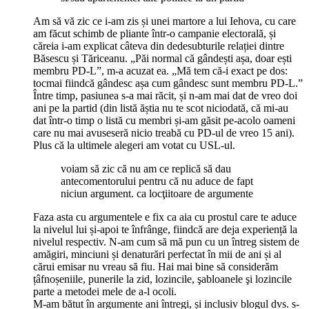
Am să vă zic ce i-am zis și unei martore a lui Iehova, cu care
am făcut schimb de pliante într-o campanie electorală, și
căreia i-am explicat câteva din dedesubturile relației dintre
Băsescu și Tăriceanu. „Păi normal că gândești așa, doar ești
membru PD-L”, m-a acuzat ea. „Mă tem că-i exact pe dos:
tocmai fiindcă gândesc așa cum gândesc sunt membru PD-L.”
Între timp, pasiunea s-a mai răcit, și n-am mai dat de vreo doi
ani pe la partid (din listă ăștia nu te scot niciodată, că mi-au
dat într-o timp o listă cu membri și-am găsit pe-acolo oameni
care nu mai avuseseră nicio treabă cu PD-ul de vreo 15 ani).
Plus că la ultimele alegeri am votat cu USL-ul.
voiam să zic că nu am ce replică să dau
antecomentorului pentru că nu aduce de fapt
niciun argument. ca locţiitoare de argumente
Faza asta cu argumentele e fix ca aia cu prostul care te aduce
la nivelul lui și-apoi te înfrânge, fiindcă are deja experiență la
nivelul respectiv. N-am cum să mă pun cu un întreg sistem de
amăgiri, minciuni și denaturări perfectat în mii de ani și al
cărui emisar nu vreau să fiu. Hai mai bine să considerăm
țâfnoșeniile, punerile la zid, lozincile, şabloanele şi lozincile
parte a metodei mele de a-l ocoli.
M-am bătut în argumente ani întregi, și inclusiv blogul dvs. s-