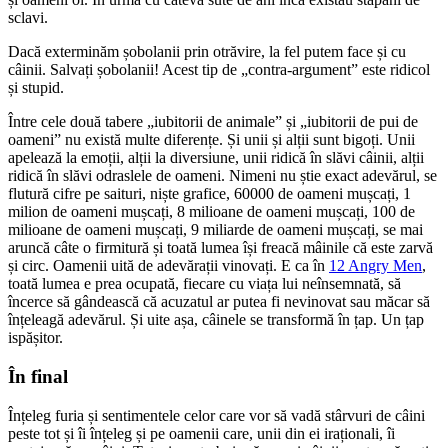
sclavi.
Dacă exterminăm șobolanii prin otrăvire, la fel putem face și cu
câinii. Salvați șobolanii! Acest tip de „contra-argument” este ridicol
și stupid.
Între cele două tabere „iubitorii de animale” și „iubitorii de pui de
oameni” nu există multe diferențe. Și unii și alții sunt bigoți. Unii
apelează la emoții, alții la diversiune, unii ridică în slăvi câinii, alții
ridică în slăvi odraslele de oameni. Nimeni nu știe exact adevărul, se
flutură cifre pe saituri, niște grafice, 60000 de oameni mușcați, 1
milion de oameni mușcați, 8 milioane de oameni mușcați, 100 de
milioane de oameni mușcați, 9 miliarde de oameni mușcați, se mai
aruncă câte o firmitură și toată lumea își freacă mâinile că este zarvă
și circ. Oamenii uită de adevărații vinovați. E ca în
12 Angry Men
,
toată lumea e prea ocupată, fiecare cu viața lui neînsemnată, să
încerce să gândească că acuzatul ar putea fi nevinovat sau măcar să
înțeleagă adevărul. Și uite așa, câinele se transformă în țap. Un țap
ispășitor.
În final
Înțeleg furia și sentimentele celor care vor să vadă stârvuri de câini
peste tot și îi înțeleg și pe oamenii care, unii din ei iraționali, îi