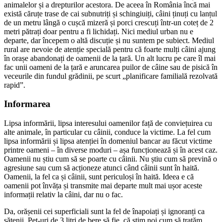
animalelor și a drepturilor acestora. De aceea în România încă mai
există căruțe trase de cai subnutriți și schingiuiți, câini ținuți cu lanțul
de un metru lângă o cușcă mizeră și porci crescuți într-un coteț de 2
metri pătrați doar pentru a fi lichidați. Nici mediul urban nu e
departe, dar începem o altă discuție și nu suntem pe subiect. Mediul
rural are nevoie de atenție specială pentru că foarte mulți câini ajung
în orașe abandonați de oamenii de la țară. Un alt lucru pe care îl mai
fac unii oameni de la țară e aruncarea puilor de câine sau de pisică în
veceurile din fundul grădinii, pe scurt „planificare familială rezolvată
rapid”.
Informarea
Lipsa informării, lipsa interesului oamenilor față de conviețuirea cu
alte animale, în particular cu câinii, conduce la victime. La fel cum
lipsa informării și lipsa atenției în domeniul bancar au făcut victime
printre oameni – în diverse moduri – așa funcționează și în acest caz.
Oamenii nu știu cum să se poarte cu câinii. Nu știu cum să prevină o
agresiune sau cum să acționeze atunci când câinii sunt în haită.
Oamenii, la fel ca și câinii, sunt periculoși în haită. Ideea e că
oamenii pot învăța și transmite mai departe mult mai ușor aceste
informații relativ la câini, dar nu o fac.
Da, orășenii cei superficiali sunt la fel de înapoiați și ignoranți ca
sătenii. Pet-uri de 3 litri de bere să fie, că știm noi cum să tratăm