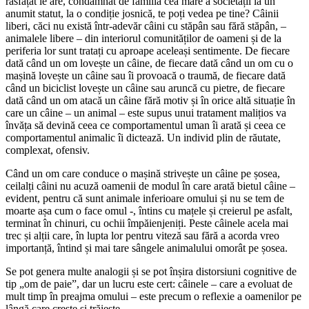
răsfățat le are, condamnat de familia cea mare a societății la un
anumit statut, la o condiție josnică, te poți vedea pe tine? Câinii
liberi, căci nu există într-adevăr câini cu stăpân sau fără stăpân, –
animalele libere – din interiorul comunităților de oameni și de la
periferia lor sunt tratați cu aproape aceleași sentimente. De fiecare
dată când un om lovește un câine, de fiecare dată când un om cu o
mașină lovește un câine sau îi provoacă o traumă, de fiecare dată
când un biciclist lovește un câine sau aruncă cu pietre, de fiecare
dată când un om atacă un câine fără motiv și în orice altă situație în
care un câine – un animal – este supus unui tratament malițios va
învăța să devină ceea ce comportamentul uman îi arată și ceea ce
comportamentul animalic îi dictează. Un individ plin de răutate,
complexat, ofensiv.
Când un om care conduce o mașină strivește un câine pe șosea,
ceilalți câini nu acuză oamenii de modul în care arată bietul câine –
evident, pentru că sunt animale inferioare omului și nu se tem de
moarte așa cum o face omul -, întins cu mațele și creierul pe asfalt,
terminat în chinuri, cu ochii împăienjeniți. Peste câinele acela mai
trec și alții care, în lupta lor pentru viteză sau fără a acorda vreo
importanță, întind și mai tare sângele animalului omorât pe șosea.
Se pot genera multe analogii și se pot înșira distorsiuni cognitive de
tip „om de paie”, dar un lucru este cert: câinele – care a evoluat de
mult timp în preajma omului – este precum o reflexie a oamenilor pe
lângă care crește și trăiește.