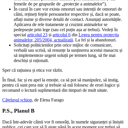
femeile de pe grupurile de „protecție a animalelor”).
În cazul în care vor exista omoruri sau intenții de omoruri de
câini, rețineți fețele persoanelor respective și, dacă se poate,
aflați nume și diverse detalii de contact. Anunțați autoritățile.
Aplicarea de rele tratamente și cruzimi animalelor se
pedepsește prin lege (sau cel puțin așa ar trebui). Vedeți în
special
articolul 23
și
articolul 6
din
Legea pentru protecția
animalelor, 205/2004, actualizată
. La fel și la abandonuri.
Solicitați politicienilor prin orice mijloc de comunicare,
verbală sau scrisă, să renunțe la susținerea acestui masacru și
să implementeze urgent soluții pe termen lung, să fie mai
deschiși și raționali.
Sper că rațiunea și etica vor răzbi.
În final, fac și eu apel la emoție, ca să pot să manipulez, să instig,
pentru că sunt prea mic și trebuie să mă folosesc de erori logice și
recomand o lectură suplimentară din timpuri de mult uitate.
Cățelușul șchiop
, de Elena Farago
P.S., Planul B
Dacă într-adevăr câinii vor fi omorâți, în numele siguranței și liniștii
publice, cei care vor să îi ajute până în acest moment vor trebui să