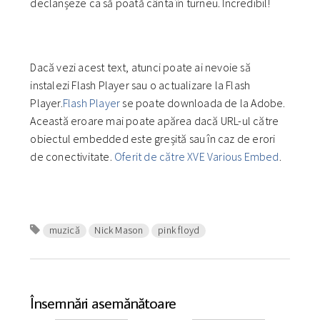
declanșeze ca să poată cânta în turneu. Incredibil!
Dacă vezi acest text, atunci poate ai nevoie să
instalezi Flash Player sau o actualizare la Flash
Player.
Flash Player
se poate downloada de la Adobe.
Această eroare mai poate apărea dacă URL-ul către
obiectul embedded este greșită sau în caz de erori
de conectivitate.
Oferit de către XVE Various Embed
.
muzică
Nick Mason
pink floyd
Însemnări asemănătoare