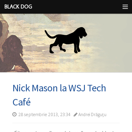
BLACK DOG
IDEEA
CU LIMBA SCOASĂ
Nick Mason la WSJ Tech
Café
28 septembrie 2013, 23:34
Andrei Drăguţu