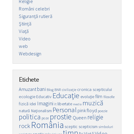
Religie
Români celebri
Siguranță rutieră
Ştiinţă
Viaţă
Video
web
Webdesign
Etichete
bani
Amuzant
cronica scepticului
Blog
BNR
civilizaţie
Educaţie
film
ecologie
Educativ
evoluţie
filosofie
muzică
Imagini
fizică
idei
libertate
it
media
Personal
pink floyd
natură
Naţionalism
poezie
prostie
politica
religie
Queen
poze
România
rock
sceptic
scepticism
simboluri
timp
Video
tv
Viaţă
spaţiu