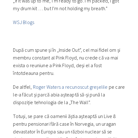
„If it was up to me, I’m ready to go. I’m packed, I got
my drum kit … but I’m not holding my breath.”
WSJ Blogs
După cum spune și în „Inside Out”, cel mai fidel om și
membru constant al Pink Floyd, nu crede că va mai
exista o reuniune a Pink Floyd, deși el a fost
întotdeauna pentru.
De altfel,
Roger Waters a recunoscut greșelile
pe care
le-a făcut și parcă abia așteaptă să-și pună la
dispoziție tehnologia de la „The Wall”.
Totuși, se pare că oamenii ăștia așteaptă un Live 8
pentru pensionari fără case în Norvegia, un uragan
devastator în Europa sau un război nuclear să se