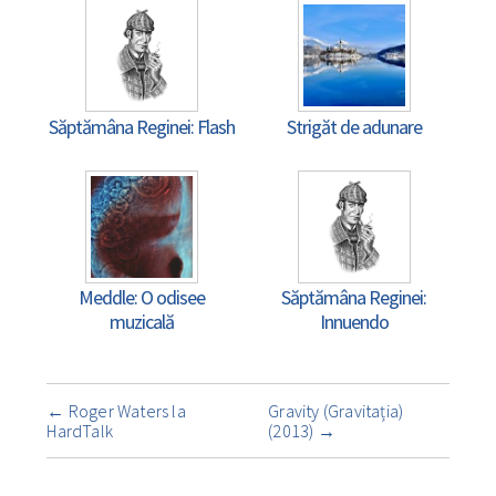
Săptămâna Reginei: Flash
Strigăt de adunare
Meddle: O odisee
Săptămâna Reginei:
muzicală
Innuendo
Navigare
←
Roger Waters la
Gravity (Gravitația)
însemnare
HardTalk
(2013)
→