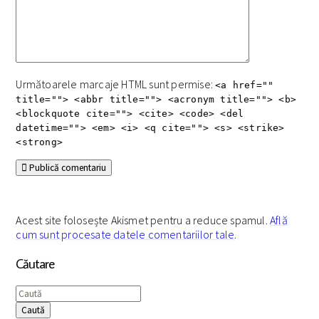
Următoarele marcaje
HTML
sunt permise:
<a href=""
title=""> <abbr title=""> <acronym title=""> <b>
<blockquote cite=""> <cite> <code> <del
datetime=""> <em> <i> <q cite=""> <s> <strike>
<strong>
Publică comentariu
Acest site folosește Akismet pentru a reduce spamul.
Află
cum sunt procesate datele comentariilor tale
.
Căutare
Caută