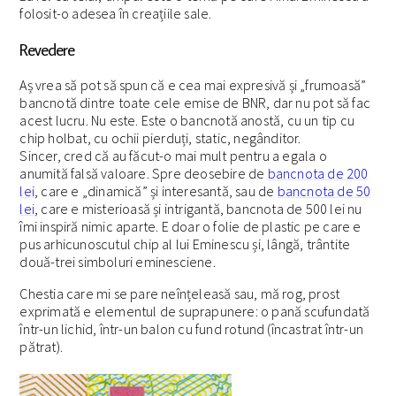
folosit-o adesea în creațiile sale.
Revedere
Aș vrea să pot să spun că e cea mai expresivă și „frumoasă”
bancnotă dintre toate cele emise de BNR, dar nu pot să fac
acest lucru. Nu este. Este o bancnotă anostă, cu un tip cu
chip holbat, cu ochii pierduți, static, negânditor.
Sincer, cred că au făcut-o mai mult pentru a egala o
anumită falsă valoare. Spre deosebire de
bancnota de 200
lei
, care e „dinamică” și interesantă, sau de
bancnota de 50
lei
, care e misterioasă și intrigantă, bancnota de 500 lei nu
îmi inspiră nimic aparte. E doar o folie de plastic pe care e
pus arhicunoscutul chip al lui Eminescu și, lângă, trântite
două-trei simboluri eminesciene.
Chestia care mi se pare neînțeleasă sau, mă rog, prost
exprimată e elementul de suprapunere: o pană scufundată
într-un lichid, într-un balon cu fund rotund (încastrat într-un
pătrat).