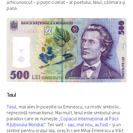
arhicunoscut – și puțin cizelat – al poetului, teiul, călimara și
pana.
Teiul
Teiul
, mai ales în poeziile lui Eminescu, ca motiv simbolic,
reprezintă romantismul. Mai mult, teiul este simbolul unui
paradox care se numește
„Copacul Internațional al Păcii
Războiului Mondial”
. Teii sunt –
sau, mai nou, au fost
– și un
simbol pentru orașul Iași, oraș în care Mihai Eminescu a trăit