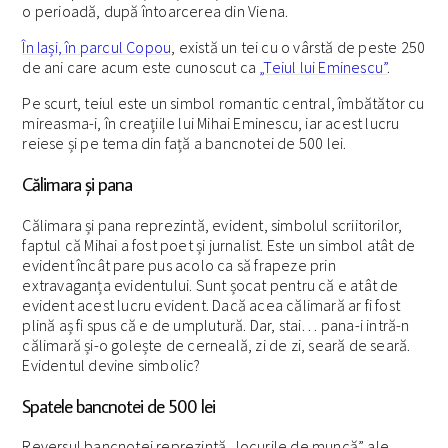
o perioadă, după întoarcerea din Viena.
În Iași, în parcul Copou
, există un tei cu o vârstă de peste 250
de ani care acum este cunoscut ca
„Teiul lui Eminescu”
.
Pe scurt, teiul este un simbol romantic central, îmbătător cu
mireasma-i, în creațiile lui Mihai Eminescu, iar acest lucru
reiese și pe tema din față a bancnotei de 500 lei.
Călimara şi pana
Călimara și pana reprezintă, evident, simbolul scriitorilor,
faptul că Mihai a fost poet și jurnalist. Este un simbol atât de
evident încât pare pus acolo ca să frapeze prin
extravaganța evidentului. Sunt șocat pentru că e atât de
evident acest lucru evident. Dacă acea călimară ar fi fost
plină aș fi spus că e de umplutură. Dar, stai… pana-i intră-n
călimară și-o golește de cerneală, zi de zi, seară de seară.
Evidentul devine simbolic?
Spatele bancnotei de 500 lei
Reversul bancnotei reprezintă „locurile de muncă” ale