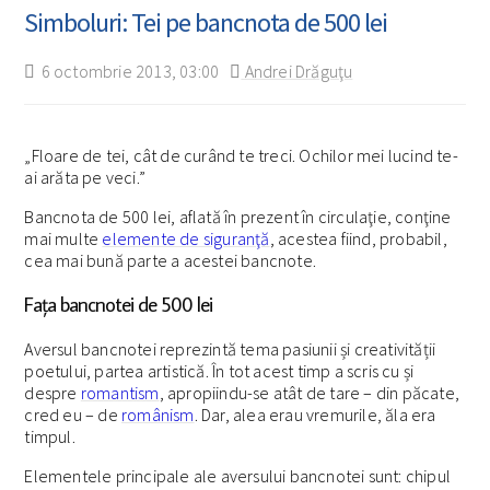
Simboluri: Tei pe bancnota de 500 lei
6 octombrie 2013, 03:00
Andrei Drăguţu
„Floare de tei, cât de curând te treci. Ochilor mei lucind te-
ai arăta pe veci.”
Bancnota de 500 lei, aflată în prezent în circulaţie, conţine
mai multe
elemente de siguranţă
, acestea fiind, probabil,
cea mai bună parte a acestei bancnote.
Fața bancnotei de 500 lei
Aversul bancnotei reprezintă tema pasiunii și creativității
poetului, partea artistică. În tot acest timp a scris cu și
despre
romantism
, apropiindu-se atât de tare – din păcate,
cred eu – de
românism
. Dar, alea erau vremurile, ăla era
timpul.
Elementele principale ale aversului bancnotei sunt: chipul