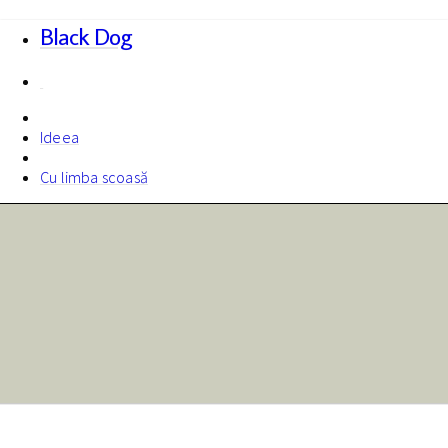
Black Dog
Ideea
Cu limba scoasă