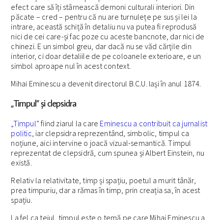
efect care să îți stârnească demoni culturali interiori. Din
păcate – cred – pentru că nu are turnulețe pe sus și lei la
intrare, această schiță în detaliu nu va putea fi reprodusă
nici de cei care-și fac poze cu aceste bancnote, dar nici de
chinezi. E un simbol greu, dar dacă nu se văd cărțile din
interior, ci doar detaliile de pe coloanele exterioare, e un
simbol aproape nul în acest context.
Mihai Eminescu a devenit directorul B.C.U. Iași în anul 1874.
„Timpul” și clepsidra
„Timpul”
fiind ziarul la care
Eminescu a contribuit ca jurnalist
politic
, iar clepsidra reprezentând, simbolic, timpul ca
noțiune, aici intervine o joacă vizual-semantică. Timpul
reprezentat de clepsidră, cum spunea și Albert Einstein, nu
există.
Relativ la relativitate, timp și spațiu, poetul a murit tânăr,
prea timpuriu, dar a rămas în timp, prin creația sa, în acest
spațiu.
La fel ca teiul, timpul este o temă pe care Mihai Eminescu a