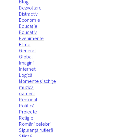
Blog
Dezvoltare
Distractiv
Economie
Educaţie
Educativ
Evenimente
Filme
General
Global
Imagini
Internet
Logică
Momente și schițe
muzică
oameni
Personal
Politică
Proiecte
Religie
Români celebri
Siguranță rutieră
Ştiinţă