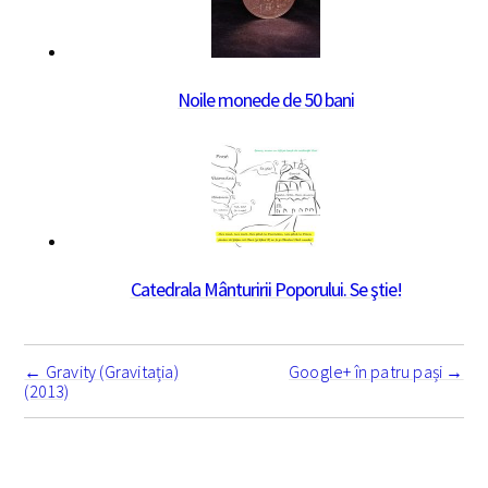
Noile monede de 50 bani
Catedrala Mânturirii Poporului. Se ştie!
Navigare
însemnare
←
Gravity (Gravitația)
Google+ în patru pași
→
(2013)