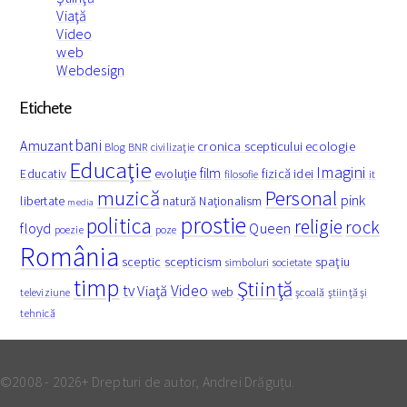
Viaţă
Video
web
Webdesign
Etichete
bani
Amuzant
cronica scepticului
ecologie
Blog
BNR
civilizaţie
Educaţie
Imagini
film
fizică
Educativ
evoluţie
idei
filosofie
it
muzică
Personal
pink
libertate
natură
Naţionalism
media
prostie
politica
religie
rock
floyd
Queen
poezie
poze
România
spaţiu
sceptic
scepticism
simboluri
societate
timp
Ştiinţă
Video
tv
Viaţă
web
televiziune
şcoală
ştiinţă şi
tehnică
©2008 - 2026+ Drepturi de autor, Andrei Drăguțu.