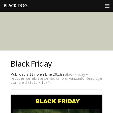
BLACK DOG
IDEEA
CU LIMBA SCOASĂ
Black Friday
Publicat la
11 noiembrie 2013
în
Black Friday –
reduceri cerebrale pentru umorul vânzărilor
Rezoluție
completă (1016 × 1074)