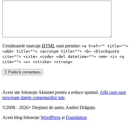
Următoarele marcaje
HTML
sunt permise:
<a href="" title="">
<abbr title=""> <acronym title=""> <b> <blockquote
cite=""> <cite> <code> <del datetime=""> <em> <i> <q
cite=""> <s> <strike> <strong>
Publică comentariu
Acest site folosește Akismet pentru a reduce spamul.
Află cum sunt
procesate datele comentariilor tale
.
©2008 - 2026+ Drepturi de autor, Andrei Drăguțu.
Acest blog folosește
WordPress
și
Foundation