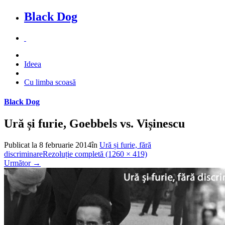
Black Dog
Ideea
Cu limba scoasă
Black Dog
Ură și furie, Goebbels vs. Vișinescu
Publicat la
8 februarie 2014
în
Ură și furie, fără
discriminare
Rezoluție completă (1260 × 419)
Următor
→