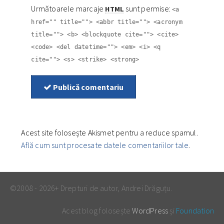
Următoarele marcaje
sunt permise:
HTML
<a
href="" title=""> <abbr title=""> <acronym
title=""> <b> <blockquote cite=""> <cite>
<code> <del datetime=""> <em> <i> <q
cite=""> <s> <strike> <strong>
Publică comentariu
Acest site folosește Akismet pentru a reduce spamul.
Află cum sunt procesate datele comentariilor tale
.
©2008 - 2026+ Drepturi de autor, Andrei Drăguțu.
Acest blog folosește
WordPress
și
Foundation