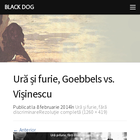
BLACK DOG
IDEEA
CU LIMBA SCOASĂ
Ură și furie, Goebbels vs.
Vișinescu
Publicat la
8 februarie 2014
în
Ură și furie, fără
discriminare
Rezoluție completă (1260 × 419)
←
Anterior