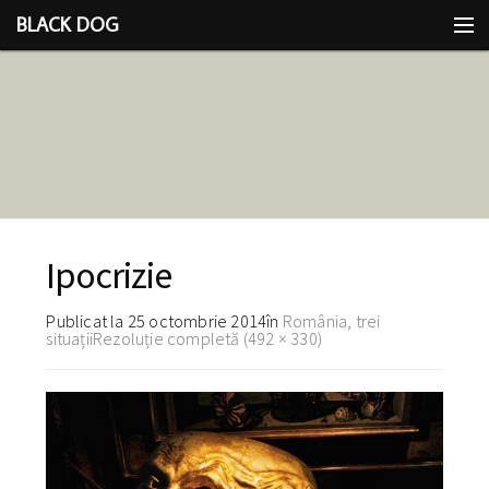
BLACK DOG
IDEEA
CU LIMBA SCOASĂ
Ipocrizie
Publicat la
25 octombrie 2014
în
România, trei
situații
Rezoluție completă (492 × 330)