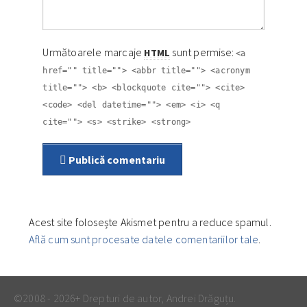
Următoarele marcaje
sunt permise:
HTML
<a
href="" title=""> <abbr title=""> <acronym
title=""> <b> <blockquote cite=""> <cite>
<code> <del datetime=""> <em> <i> <q
cite=""> <s> <strike> <strong>
Publică comentariu
Acest site folosește Akismet pentru a reduce spamul.
Află cum sunt procesate datele comentariilor tale
.
©2008 - 2026+ Drepturi de autor, Andrei Drăguțu.