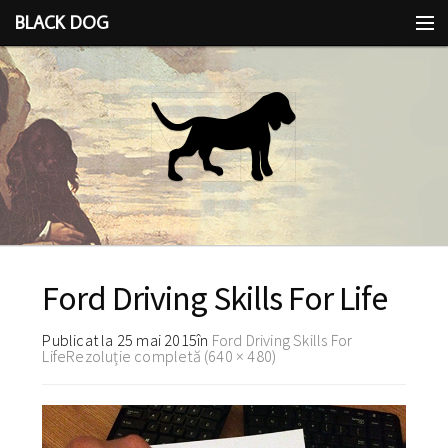
BLACK DOG
IDEEA
CU LIMBA SCOASĂ
Ford Driving Skills For Life
Publicat la
25 mai 2015
în
Ford Driving Skills For
Life
Rezoluție completă (640 × 480)