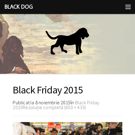
BLACK DOG
IDEEA
CU LIMBA SCOASĂ
Black Friday 2015
Publicat la
8 noiembrie 2015
în
Black Friday
2015
Rezoluție completă (650 × 433)