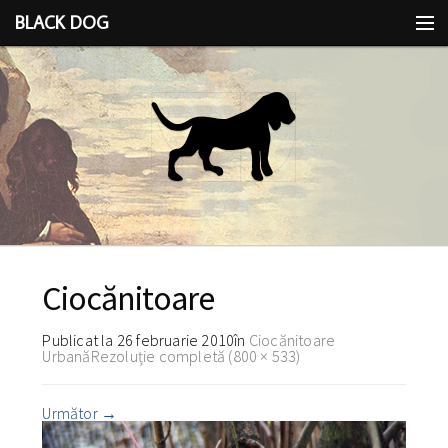
BLACK DOG
IDEEA
CU LIMBA SCOASĂ
Ciocănitoare
Publicat la
26 februarie 2010
în
Ciocănitoare
Urbană
Rezoluție completă (800 × 533)
Următor
→