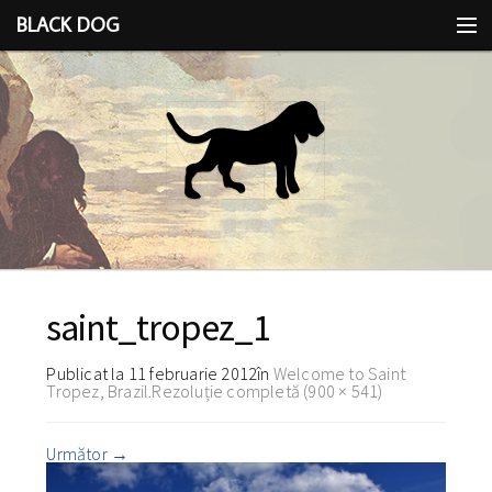
BLACK DOG
IDEEA
CU LIMBA SCOASĂ
saint_tropez_1
Publicat la
11 februarie 2012
în
Welcome to Saint
Tropez, Brazil.
Rezoluție completă (900 × 541)
Următor
→