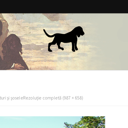
ri și șosele
Rezoluție completă (987 × 658)