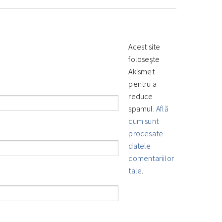
Acest site
folosește
Akismet
pentru a
reduce
spamul.
Află
cum sunt
procesate
datele
comentariilor
tale
.