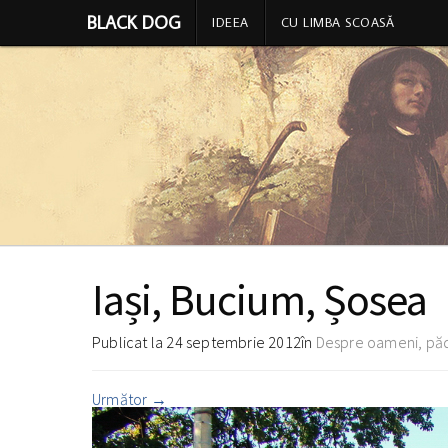
BLACK DOG
IDEEA
CU LIMBA SCOASĂ
Iași, Bucium, Șosea
Publicat la
24 septembrie 2012
în
Despre oameni, pădu
Următor
→