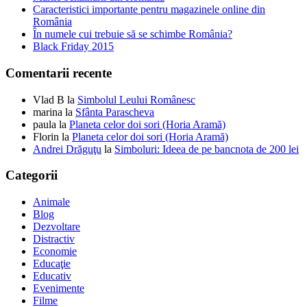
Caracteristici importante pentru magazinele online din
România
În numele cui trebuie să se schimbe România?
Black Friday 2015
Comentarii recente
Vlad B
la
Simbolul Leului Românesc
marina
la
Sfânta Parascheva
paula
la
Planeta celor doi sori (Horia Aramă)
Florin
la
Planeta celor doi sori (Horia Aramă)
Andrei Drăguţu
la
Simboluri: Ideea de pe bancnota de 200 lei
Categorii
Animale
Blog
Dezvoltare
Distractiv
Economie
Educaţie
Educativ
Evenimente
Filme