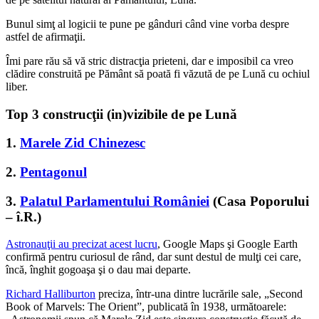
Bunul simţ al logicii te pune pe gânduri când vine vorba despre
astfel de afirmaţii.
Îmi pare rău să vă stric distracţia prieteni, dar e imposibil ca vreo
clădire construită pe Pământ să poată fi văzută de pe Lună cu ochiul
liber.
Top 3 construcţii (in)vizibile de pe Lună
1.
Marele Zid Chinezesc
2.
Pentagonul
3.
Palatul Parlamentului României
(Casa Poporului
– î.R.)
Astronauţii
au precizat acest lucru
, Google Maps şi Google Earth
confirmă pentru curiosul de rând, dar sunt destul de mulţi cei care,
încă, înghit gogoaşa şi o dau mai departe.
Richard Halliburton
preciza, într-una dintre lucrările sale, „Second
Book of Marvels: The Orient”, publicată în 1938, următoarele: