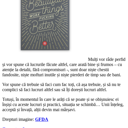
Mulți vor râde perfid
și vor spune că lucrurile făcute altfel, care arată bine și frumos – cu
atenție la detalii, fără compromisuri -, sunt doar niște chestii
fandosite, niște mofturi inutile și niște pierderi de timp sau de bani.
Vor spune că trebuie să faci cum fac toți, că așa trebuie, și să nu te
complici să faci lucruri altfel sau să îți dorești lucruri altfel.
Totuși, în momentul în care le arăți că se poate și se obișnuiesc ei
înșiși cu aceste lucruri și practici, situația se schimbă… Unii înțeleg,
acceptă și învață, alții devin mai mârșavi.
Drepturi imagine:
GFDA