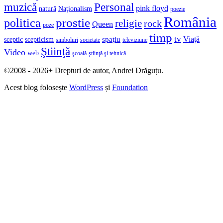
muzică
Personal
pink floyd
natură
Naţionalism
poezie
România
prostie
politica
religie
rock
Queen
poze
timp
tv
Viaţă
spaţiu
sceptic
scepticism
simboluri
societate
televiziune
Ştiinţă
Video
web
şcoală
ştiinţă şi tehnică
©2008 - 2026+ Drepturi de autor, Andrei Drăguțu.
Acest blog folosește
WordPress
și
Foundation