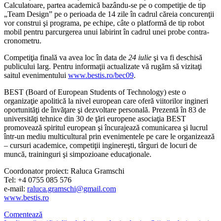
Calculatoare, partea academică bazându-se pe o competiţie de tip
„Team Design” pe o perioada de 14 zile în cadrul căreia concurenţii
vor construi şi programa, pe echipe, câte o platformă de tip robot
mobil pentru parcurgerea unui labirint în cadrul unei probe contra-
cronometru.
Competiţia finală va avea loc în data de
24 iulie
şi va fi deschisă
publicului larg. Pentru informaţii actualizate vă rugăm să vizitaţi
saitul evenimentului
www.bestis.ro/bec09
.
BEST (Board of European Students of Technology) este o
organizaţie apolitică la nivel european care oferă viitorilor ingineri
oportunităţi de învăţare şi dezvoltare personală. Prezentă în 83 de
universităţi tehnice din 30 de ţări europene asociaţia BEST
promovează spiritul european şi încurajează comunicarea şi lucrul
într-un mediu multicultural prin evenimentele pe care le organizează
– cursuri academice, competiţii inginereşti, târguri de locuri de
muncă, traininguri şi simpozioane educaţionale.
Coordonator proiect: Raluca Gramschi
Tel: +4 0755 085 576
e-mail:
raluca.gramschi@gmail.com
www.bestis.ro
Comentează