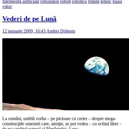
Inteligenţă artificială
robolution
roboţi
robotica
Ştiinţă
tehnic
tuiasi
viitor
Vederi de pe Lună
12 ianuarie 2009, 16:43
Andrei Drăguţu
La români, umblă vorba – pe picioare cu creier – despre mega-
construcţiile omenirii care, atenţie, se pot vedea – cu ochiul liber –
de pe satelitul natural al Pământului, Luna.