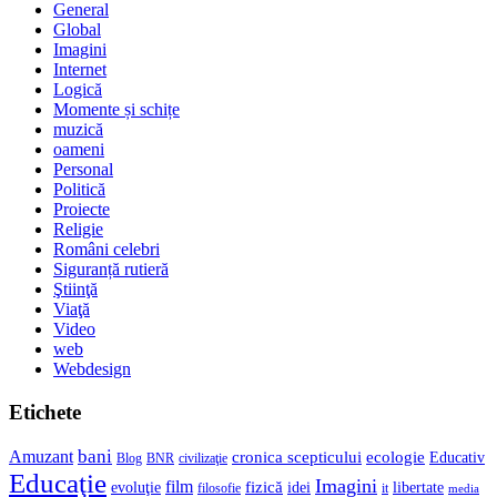
General
Global
Imagini
Internet
Logică
Momente și schițe
muzică
oameni
Personal
Politică
Proiecte
Religie
Români celebri
Siguranță rutieră
Ştiinţă
Viaţă
Video
web
Webdesign
Etichete
bani
Amuzant
cronica scepticului
ecologie
Educativ
Blog
BNR
civilizaţie
Educaţie
Imagini
film
fizică
evoluţie
idei
libertate
filosofie
it
media