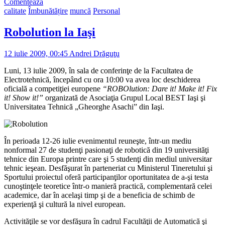
Comentează
calitate
Îmbunătățire
muncă
Personal
Robolution la Iaşi
12 iulie 2009, 00:45
Andrei Drăguţu
Luni, 13 iulie 2009, în sala de conferinţe de la Facultatea de
Electrotehnică, începând cu ora 10:00 va avea loc deschiderea
oficială a competiţiei europene
“ROBOlution: Dare it! Make it! Fix
it! Show it!”
organizată de Asociaţia Grupul Local BEST Iaşi şi
Universitatea Tehnică „Gheorghe Asachi” din Iaşi.
În perioada 12-26 iulie evenimentul reuneşte, într-un mediu
nonformal 27 de studenţi pasionaţi de robotică din 19 universităţi
tehnice din Europa printre care şi 5 studenţi din mediul universitar
tehnic ieşean. Desfăşurat în parteneriat cu Ministerul Tineretului şi
Sportului proiectul oferă participanţilor oportunitatea de a-şi testa
cunoştinţele teoretice într-o manieră practică, complementară celei
academice, dar în acelaşi timp şi de a beneficia de schimb de
experienţă şi cultură la nivel european.
Activităţile se vor desfăşura în cadrul Facultăţii de Automatică şi