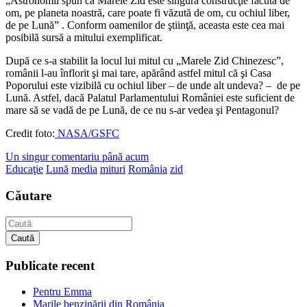
„Astronomii spun că Marele Zid este singura construcţie făcută de
om, pe planeta noastră, care poate fi văzută de om, cu ochiul liber,
de pe Lună” . Conform oamenilor de ştiinţă, aceasta este cea mai
posibilă sursă a mitului exemplificat.
După ce s-a stabilit la locul lui mitul cu „Marele Zid Chinezesc”,
românii l-au înflorit şi mai tare, apărând astfel mitul că şi Casa
Poporului este vizibilă cu ochiul liber – de unde alt undeva? – de pe
Lună. Astfel, dacă Palatul Parlamentului României este suficient de
mare să se vadă de pe Lună, de ce nu s-ar vedea şi Pentagonul?
Credit foto:
NASA/GSFC
Un singur comentariu până acum
Educaţie
Lună
media
mituri
România
zid
Căutare
Caută
Publicate recent
Pentru Emma
Marile benzinării din România