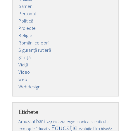
oameni
Personal
Politică
Proiecte
Religie
Români celebri
Siguranță rutieră
Ştiinţă
Viaţă
Video
web
Webdesign
Etichete
bani
Amuzant
cronica scepticului
Blog
BNR
civilizaţie
Educaţie
film
ecologie
Educativ
evoluţie
filosofie