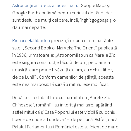
Astronauţii
au precizat acest lucru
, Google Maps şi
Google Earth confirmă pentru curiosul de rând, dar
sunt destul de mulţi cei care, încă, înghit gogoaşa şi o
dau mai departe.
Richard Halliburton
preciza, într-una dintre lucrările
sale, „Second Book of Marvels: The Orient”, publicată
în 1938, următoarele: „Astronomii spun că Marele Zid
este singura construcţie făcută de om, pe planeta
noastră, care poate fi văzută de om, cu ochiul liber,
de pe Lună” . Conform oamenilor de ştiinţă, aceasta
este cea mai posibilă sursă a mitului exemplificat.
După ce s-a stabilit la locul lui mitul cu „Marele Zid
Chinezesc”, românii l-au înflorit şi mai tare, apărând
astfel mitul că şi Casa Poporului este vizibilă cu ochiul
liber – de unde alt undeva? – de pe Lună. Astfel, dacă
Palatul Parlamentului României este suficient de mare