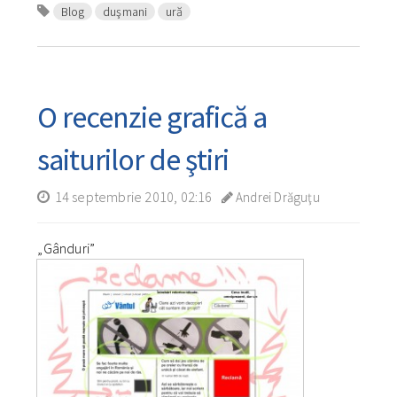
Blog
duşmani
ură
O recenzie grafică a
saiturilor de ştiri
14 septembrie 2010, 02:16
Andrei Drăguţu
„Gânduri”