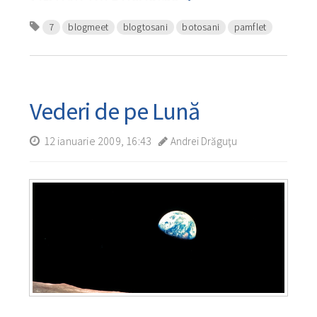
7
blogmeet
blogtosani
botosani
pamflet
Vederi de pe Lună
12 ianuarie 2009, 16:43
Andrei Drăguţu