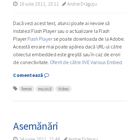
16 iulie 2011, 15:11
Andrei Drăguţu
Dacă vezi acest text, atunci poate ai nevoie să
instalezi Flash Player sau o actualizare la Flash
Player.
Flash Player
se poate downloada de la Adobe.
Această eroare mai poate apărea dacă URL-ul către
obiectul embedded este greșită sau în caz de erori
de conectivitate.
Oferit de către XVE Various Embed
.
Comentează
femei
muzică
Video
Asemănări
24 iunie 2011, 21:48
Andrei Drăguţu