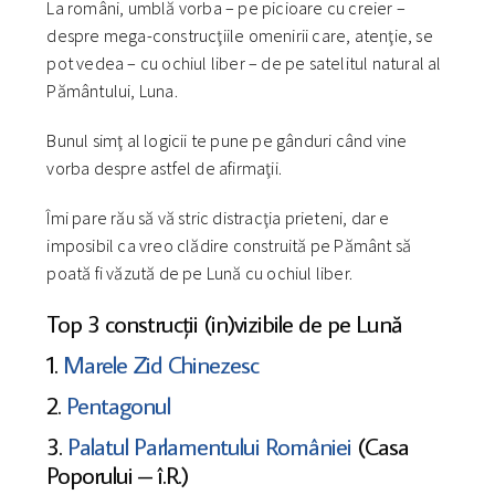
La români, umblă vorba – pe picioare cu creier –
despre mega-construcţiile omenirii care, atenţie, se
pot vedea – cu ochiul liber – de pe satelitul natural al
Pământului, Luna.
Bunul simţ al logicii te pune pe gânduri când vine
vorba despre astfel de afirmaţii.
Îmi pare rău să vă stric distracţia prieteni, dar e
imposibil ca vreo clădire construită pe Pământ să
poată fi văzută de pe Lună cu ochiul liber.
Top 3 construcţii (in)vizibile de pe Lună
1.
Marele Zid Chinezesc
2.
Pentagonul
3.
Palatul Parlamentului României
(Casa
Poporului – î.R.)