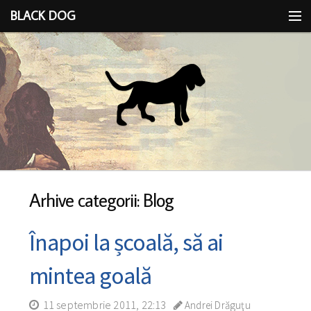
BLACK DOG
IDEEA
CU LIMBA SCOASĂ
Arhive categorii: Blog
Înapoi la școală, să ai
mintea goală
11 septembrie 2011, 22:13
Andrei Drăguţu