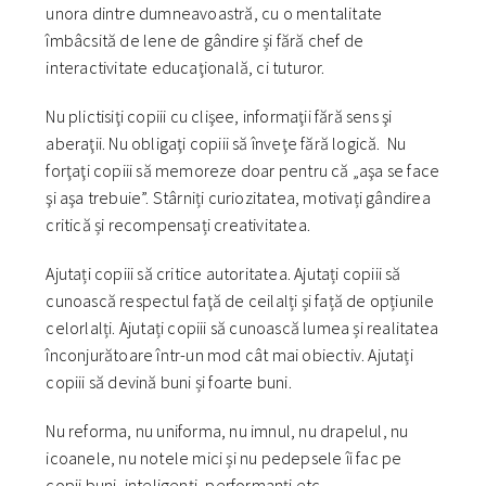
unora dintre dumneavoastră, cu o mentalitate
îmbâcsită de lene de gândire și fără chef de
interactivitate educaţională, ci tuturor.
Nu plictisiţi copiii cu clişee, informaţii fără sens şi
aberaţii. Nu obligaţi copiii să înveţe fără logică. Nu
forţaţi copiii să memoreze doar pentru că „aşa se face
şi aşa trebuie”. Stârniți curiozitatea, motivați gândirea
critică și recompensați creativitatea.
Ajutați copiii să critice autoritatea. Ajutați copiii să
cunoască respectul faţă de ceilalți și față de opțiunile
celorlalți. Ajutați copiii să cunoască lumea și realitatea
înconjurătoare într-un mod cât mai obiectiv. Ajutați
copiii să devină buni și foarte buni.
Nu reforma, nu uniforma, nu imnul, nu drapelul, nu
icoanele, nu notele mici și nu pedepsele îi fac pe
copii buni, inteligenţi, performanţi etc.