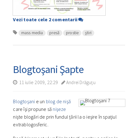
Vezi toate cele 2 comentarii
mass media
presă
prostie
ştiri
Blogtoşani Şapte
11 iulie 2009, 22:29
Andrei Drăguţu
Blogtoşani
e un
blog de nişă
care îşi propune să
nişeze
nişte blogări de prin fundul ţării la o ieşire în spaţiul
extrablogosferic.