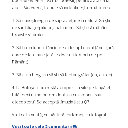
Dacă
blogmeet
-ul va fi la Ipoteşti, pentru a aplica la
acest
blogmeet
, trebuie să îndeplineşti următoarele:
1. Să cunoşti reguli de supravieţuire în natură. Să ştii
ce sunt ăia şerpilieni şi balaurieni. Să ştii să mănânci
broaşte şi furnici.
2. Să fii din fundul ţării (care e de fapt capul ţării – ţară
care de fapt nu e ţară, e doar un teritoriu de pe
Pământ)
3. Să ai un blog sau să ştii să faci un grătar (da, cu foc)
4. La Botoşeni nu există aeroport cu vile pe lângă el,
fată, deci nu ne putem deplasa cu aveonul sau
elecopteru’. Se acceptă limuzină sau Q7.
Va fi ca la nuntă, cu băutură, cu femei, cu fotograf…
Vezi toate cele 2 comentarii