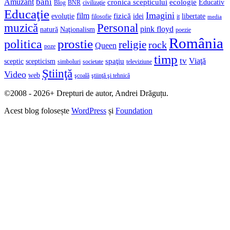
bani
Amuzant
cronica scepticului
ecologie
Educativ
Blog
BNR
civilizaţie
Educaţie
Imagini
film
fizică
evoluţie
idei
libertate
filosofie
it
media
muzică
Personal
pink floyd
natură
Naţionalism
poezie
România
prostie
politica
religie
rock
Queen
poze
timp
tv
Viaţă
spaţiu
sceptic
scepticism
simboluri
societate
televiziune
Ştiinţă
Video
web
şcoală
ştiinţă şi tehnică
©2008 - 2026+ Drepturi de autor, Andrei Drăguțu.
Acest blog folosește
WordPress
și
Foundation