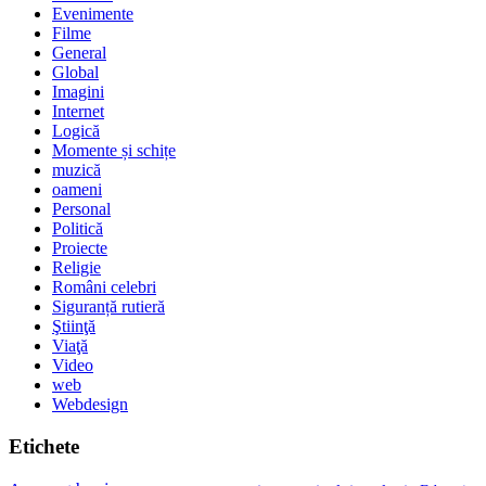
Evenimente
Filme
General
Global
Imagini
Internet
Logică
Momente și schițe
muzică
oameni
Personal
Politică
Proiecte
Religie
Români celebri
Siguranță rutieră
Ştiinţă
Viaţă
Video
web
Webdesign
Etichete