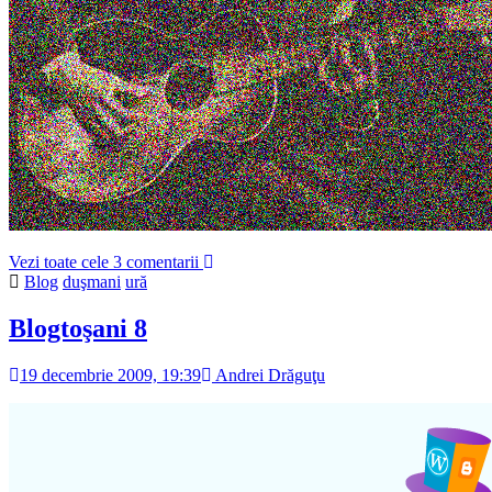
Vezi toate cele 3 comentarii
Blog
duşmani
ură
Blogtoşani 8
19 decembrie 2009, 19:39
Andrei Drăguţu