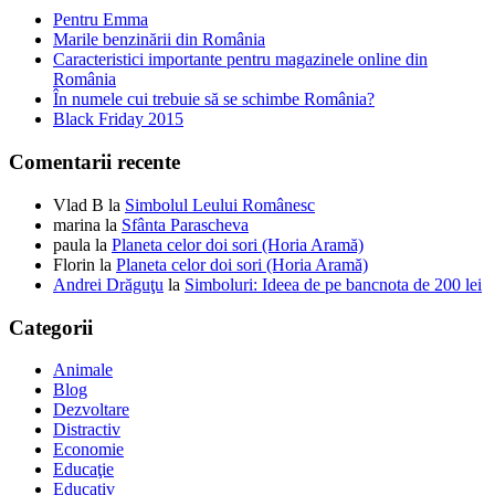
Pentru Emma
Marile benzinării din România
Caracteristici importante pentru magazinele online din
România
În numele cui trebuie să se schimbe România?
Black Friday 2015
Comentarii recente
Vlad B
la
Simbolul Leului Românesc
marina
la
Sfânta Parascheva
paula
la
Planeta celor doi sori (Horia Aramă)
Florin
la
Planeta celor doi sori (Horia Aramă)
Andrei Drăguţu
la
Simboluri: Ideea de pe bancnota de 200 lei
Categorii
Animale
Blog
Dezvoltare
Distractiv
Economie
Educaţie
Educativ