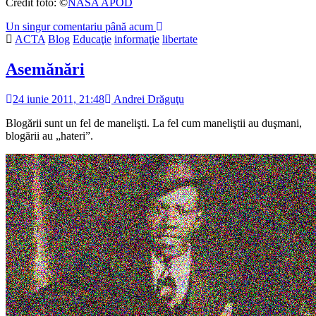
Credit foto: ©
NASA APOD
Un singur comentariu până acum
ACTA
Blog
Educaţie
informaţie
libertate
Asemănări
24 iunie 2011, 21:48
Andrei Drăguţu
Blogării sunt un fel de manelişti. La fel cum maneliştii au duşmani,
blogării au „hateri”.