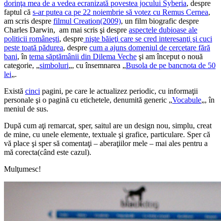
dorinţa mea de a vedea ecranizată povestea jocului Syberia
, despre
faptul că
s-ar putea ca pe 22 noiembrie să votez cu Remus Cernea
,
am scris despre
filmul Creation(2009)
, un film biografic despre
Charles Darwin, am mai scris şi despre
aspectele dubioase ale
politicii româneşti
, despre
nişte băieţi care se cred interesanţi şi cuci
peste toată pădurea
, despre
cum a ajuns domeniul de cercetare fără
bani
, în
tema săptămânii din Dilema Veche
şi am început o nouă
categorie, „
simboluri
„, cu însemnarea „
Busola de pe bancnota de 50
lei
„.
Există
c
i
n
c
i
pagini, pe care le actualizez periodic, cu informaţii
personale şi o pagină cu etichetele, denumită generic „
Vocabule
„, în
meniul de sus.
După cum aţi remarcat, sper, saitul are un design nou, simplu, creat
de mine, cu unele elemente, textuale şi grafice, particulare. Sper că
vă place şi sper să comentaţi – aberaţiilor mele – mai ales pentru a
mă corecta(când este cazul).
Mulţumesc!