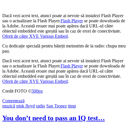
Dacă vezi acest text, atunci poate ai nevoie să instalezi Flash Player
sau o actualizare la Flash Player.
Flash Player
se poate downloada de
la Adobe. Această eroare mai poate apărea dacă URL-ul către
obiectul embedded este greșită sau în caz de erori de conectivitate.
Oferit de către XVE Various Embed
.
Cu dedicație specială pentru băieții meinstrim de la radio: chupa meu
pau.
Dacă vezi acest text, atunci poate ai nevoie să instalezi Flash Player
sau o actualizare la Flash Player.
Flash Player
se poate downloada de
la Adobe. Această eroare mai poate apărea dacă URL-ul către
obiectul embedded este greșită sau în caz de erori de conectivitate.
Oferit de către XVE Various Embed
.
Credit FOTO ©
500px
Comentează
muzică
pink floyd
radio
San Tropez
timp
You don’t need to pass an IQ test…