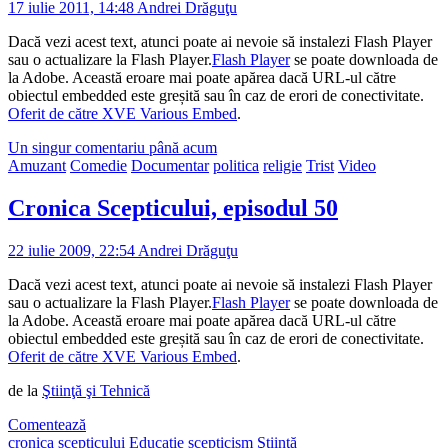
17 iulie 2011, 14:48
Andrei Drăguţu
Dacă vezi acest text, atunci poate ai nevoie să instalezi Flash Player
sau o actualizare la Flash Player.
Flash Player
se poate downloada de
la Adobe. Această eroare mai poate apărea dacă URL-ul către
obiectul embedded este greșită sau în caz de erori de conectivitate.
Oferit de către XVE Various Embed
.
Un singur comentariu până acum
Amuzant
Comedie
Documentar
politica
religie
Trist
Video
Cronica Scepticului, episodul 50
22 iulie 2009, 22:54
Andrei Drăguţu
Dacă vezi acest text, atunci poate ai nevoie să instalezi Flash Player
sau o actualizare la Flash Player.
Flash Player
se poate downloada de
la Adobe. Această eroare mai poate apărea dacă URL-ul către
obiectul embedded este greșită sau în caz de erori de conectivitate.
Oferit de către XVE Various Embed
.
de la
Ştiinţă şi Tehnică
Comentează
cronica scepticului
Educaţie
scepticism
Ştiinţă