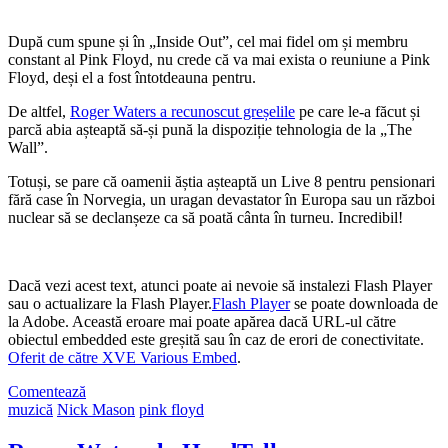
După cum spune și în „Inside Out”, cel mai fidel om și membru
constant al Pink Floyd, nu crede că va mai exista o reuniune a Pink
Floyd, deși el a fost întotdeauna pentru.
De altfel,
Roger Waters a recunoscut greșelile
pe care le-a făcut și
parcă abia așteaptă să-și pună la dispoziție tehnologia de la „The
Wall”.
Totuși, se pare că oamenii ăștia așteaptă un Live 8 pentru pensionari
fără case în Norvegia, un uragan devastator în Europa sau un război
nuclear să se declanșeze ca să poată cânta în turneu. Incredibil!
Dacă vezi acest text, atunci poate ai nevoie să instalezi Flash Player
sau o actualizare la Flash Player.
Flash Player
se poate downloada de
la Adobe. Această eroare mai poate apărea dacă URL-ul către
obiectul embedded este greșită sau în caz de erori de conectivitate.
Oferit de către XVE Various Embed
.
Comentează
muzică
Nick Mason
pink floyd