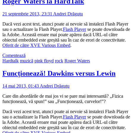
Roger Waters la HardTalk
21 septembrie 2013, 23:31
Andrei Drăguţu
Dacă vezi acest text, atunci poate ai nevoie să instalezi Flash Player
sau o actualizare la Flash Player.
Flash Player
se poate downloada de
la Adobe. Această eroare mai poate apărea dacă URL-ul către
obiectul embedded este greșită sau în caz de erori de conectivitate.
Oferit de către XVE Various Embed
.
Comentează
Hardtalk
muzică
pink floyd
rock
Roger Waters
Funcționează! Dawkins versus Lewin
14 mai 2013, 01:43
Andrei Drăguţu
Care din abordările de mai jos vi se pare mai interesantă? „Fizica
funcționează, vă spun!” sau „Funcționează, curvelor!”?
Dacă vezi acest text, atunci poate ai nevoie să instalezi Flash Player
sau o actualizare la Flash Player.
Flash Player
se poate downloada de
la Adobe. Această eroare mai poate apărea dacă URL-ul către
obiectul embedded este greșită sau în caz de erori de conectivitate.
Oferit de către XVE Various Embed
.