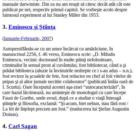
manuale darwiniste. Din ea nu am reuşit să citesc decât atât cât este
publicat pe net, respectiv primul capitol. Se vorbeşte acolo despre
faimosul experiment al lui Stanley Miller din 1953.
3.
Eminescu şi Ştiinţa
(
Ianuarie-Februarie, 2007
)
Autopersiflându-se cu un umor încărcat cu amărăciune, în
manuscrisul 2256, f. 46 verso, Eminescu scrie: „D. Mihalis
Eminescu, vecinic doctorand în multe ştiinţi nefolositoare,
criminalist în sensul prost al cuvântului, fost bibliotecar, când a şi
prădat biblioteca (aluzie la învinuirile nedrepte ce i s-au adus – n.n.),
fost revizor la şcoalele de fete, fost redactor en chef al foii vitelor de
pripas şi al altor jurnale necitite colaborator” (publicată întâia oară de
I. Scurtu). Oare începutul acestei aşa-zisei “autocaracterizări”, în
care hazul lăcrimează, nu aminteşte de monologul cu care începe
Faust de Goethe, unde eroul, după ce a studiat o viaţă întreagă
ştiinţele şi filosofia, exclamă: “Şi-acum, biet nebun, stau fără rost /
La fel de înţelept precum am fost.” (traducerea lui Ştefan Augustin
Doinas).
4.
Carl Sagan