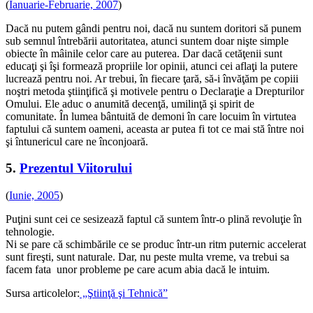
(
Ianuarie-Februarie, 2007
)
Dacă nu putem gândi pentru noi, dacă nu suntem doritori să punem
sub semnul întrebării autoritatea, atunci suntem doar nişte simple
obiecte în mâinile celor care au puterea. Dar dacă cetăţenii sunt
educaţi şi îşi formează propriile lor opinii, atunci cei aflaţi la putere
lucrează pentru noi. Ar trebui, în fiecare ţară, să-i învăţăm pe copiii
noştri metoda ştiinţifică şi motivele pentru o Declaraţie a Drepturilor
Omului. Ele aduc o anumită decenţă, umilinţă şi spirit de
comunitate. În lumea bântuită de demoni în care locuim în virtutea
faptului că suntem oameni, aceasta ar putea fi tot ce mai stă între noi
şi întunericul care ne înconjoară.
5.
Prezentul Viitorului
(
Iunie, 2005
)
Puţini sunt cei ce sesizează faptul că suntem într-o plină revoluţie în
tehnologie.
Ni se pare că schimbările ce se produc într-un ritm puternic accelerat
sunt fireşti, sunt naturale. Dar, nu peste multa vreme, va trebui sa
facem fata unor probleme pe care acum abia dacă le intuim.
Sursa articolelor:
„Ştiinţă şi Tehnică”