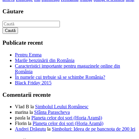
Căutare
Caută
Publicate recent
Pentru Emma
Marile benzinării din România
Caracteristici importante pentru magazinele online din
România
În numele cui trebuie să se schimbe România?
Black Friday 2015
Comentarii recente
Vlad B
la
Simbolul Leului Românesc
marina
la
Sfânta Parascheva
paula
la
Planeta celor doi sori (Horia Aramă)
Florin
la
Planeta celor doi sori (Horia Aramă)
Andrei Drăguţu
la
Simboluri: Ideea de pe bancnota de 200 lei