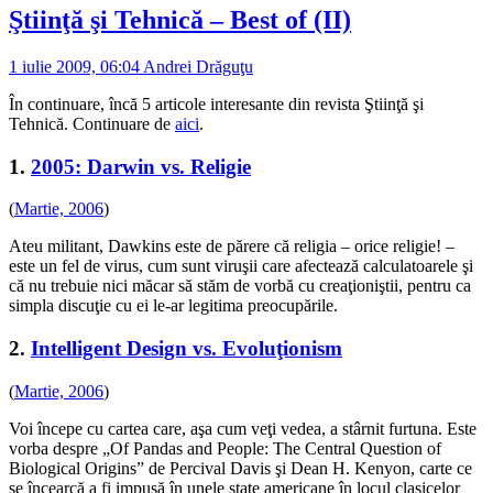
Ştiinţă şi Tehnică – Best of (II)
1 iulie 2009, 06:04
Andrei Drăguţu
În continuare, încă 5 articole interesante din revista Ştiinţă şi
Tehnică. Continuare de
aici
.
1.
2005: Darwin vs. Religie
(
Martie, 2006
)
Ateu militant, Dawkins este de părere că religia – orice religie! –
este un fel de virus, cum sunt viruşii care afectează calculatoarele şi
că nu trebuie nici măcar să stăm de vorbă cu creaţioniştii, pentru ca
simpla discuţie cu ei le-ar legitima preocupările.
2.
Intelligent Design vs. Evoluţionism
(
Martie, 2006
)
Voi începe cu cartea care, aşa cum veţi vedea, a stârnit furtuna. Este
vorba despre „Of Pandas and People: The Central Question of
Biological Origins” de Percival Davis şi Dean H. Kenyon, carte ce
se încearcă a fi impusă în unele state americane în locul clasicelor