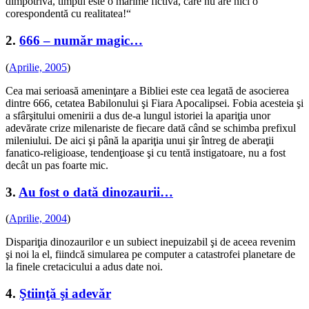
dimpotrivă, timpul este o mărime fictivă, care nu are nici o
corespondentă cu realitatea!“
2.
666 – număr magic…
(
Aprilie, 2005
)
Cea mai serioasă ameninţare a Bibliei este cea legată de asocierea
dintre 666, cetatea Babilonului şi Fiara Apocalipsei. Fobia acesteia şi
a sfârşitului omenirii a dus de-a lungul istoriei la apariţia unor
adevărate crize milenariste de fiecare dată când se schimba prefixul
mileniului. De aici şi până la apariţia unui şir întreg de aberaţii
fanatico-religioase, tendenţioase şi cu tentă instigatoare, nu a fost
decât un pas foarte mic.
3.
Au fost o dată dinozaurii…
(
Aprilie, 2004
)
Dispariţia dinozaurilor e un subiect inepuizabil şi de aceea revenim
şi noi la el, fiindcă simularea pe computer a catastrofei planetare de
la finele cretacicului a adus date noi.
4.
Ştiinţă şi adevăr