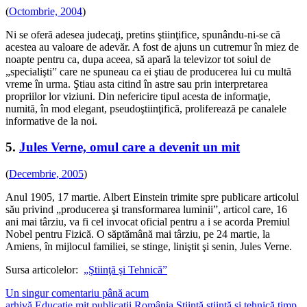
(
Octombrie, 2004
)
Ni se oferă adesea judecaţi, pretins ştiinţifice, spunându-ni-se că
acestea au valoare de adevăr. A fost de ajuns un cutremur în miez de
noapte pentru ca, dupa aceea, să apară la televizor tot soiul de
„specialişti” care ne spuneau ca ei ştiau de producerea lui cu multă
vreme în urma. Ştiau asta citind în astre sau prin interpretarea
propriilor lor viziuni. Din nefericire tipul acesta de informaţie,
numită, în mod elegant, pseudoştiinţifică, proliferează pe canalele
informative de la noi.
5.
Jules Verne, omul care a devenit un mit
(
Decembrie, 2005
)
Anul 1905, 17 martie. Albert Einstein trimite spre publicare articolul
său privind „producerea şi transformarea luminii”, articol care, 16
ani mai târziu, va fi cel invocat oficial pentru a i se acorda Premiul
Nobel pentru Fizică. O săptămână mai târziu, pe 24 martie, la
Amiens, în mijlocul familiei, se stinge, liniştit şi senin, Jules Verne.
Sursa articolelor:
„Ştiinţă şi Tehnică”
Un singur comentariu până acum
arhivă
Educaţie
mit
publicaţii
România
Ştiinţă
ştiinţă şi tehnică
timp