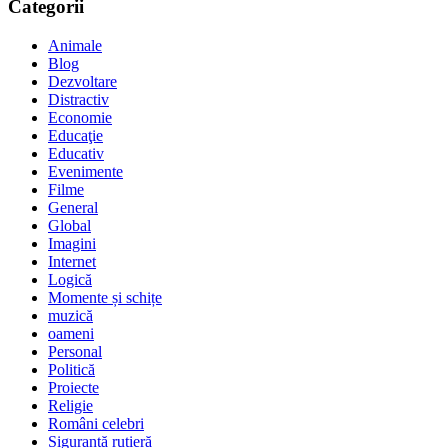
Categorii
Animale
Blog
Dezvoltare
Distractiv
Economie
Educaţie
Educativ
Evenimente
Filme
General
Global
Imagini
Internet
Logică
Momente și schițe
muzică
oameni
Personal
Politică
Proiecte
Religie
Români celebri
Siguranță rutieră