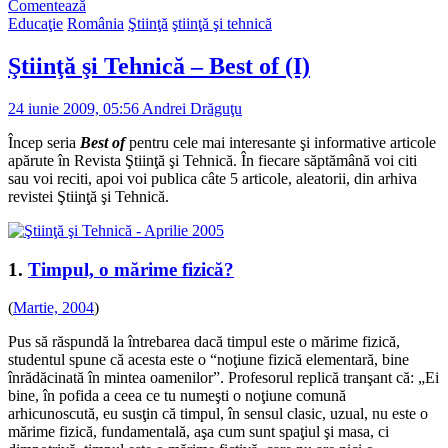
Comentează
Educaţie
România
Ştiinţă
ştiinţă şi tehnică
Ştiinţă şi Tehnică – Best of (I)
24 iunie 2009, 05:56
Andrei Drăguţu
Încep seria
Best of
pentru cele mai interesante şi informative articole
apărute în Revista Ştiinţă şi Tehnică. În fiecare săptămână voi citi
sau voi reciti, apoi voi publica câte 5 articole, aleatorii, din arhiva
revistei Ştiinţă şi Tehnică.
1.
Timpul, o mărime fizică?
(
Martie, 2004
)
Pus să răspundă la întrebarea dacă timpul este o mărime fizică,
studentul spune că acesta este o “noţiune fizică elementară, bine
înrădăcinată în mintea oamenilor”. Profesorul replică tranşant că: „Ei
bine, în pofida a ceea ce tu numeşti o noţiune comună
arhicunoscută, eu susţin că timpul, în sensul clasic, uzual, nu este o
mărime fizică, fundamentală, aşa cum sunt spaţiul şi masa, ci