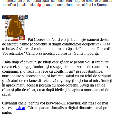
Păi Coreea de Nord e o ţară cu nişte oameni destul
de afectaţi psihic (obedienţii şi dragii conducători deopotrivă). O să
trebuiască să treacă mult timp pentru a scăpa de înapoiere. Dar voi?
Voi retarzilor? Când o să încetaţi cu prostia? Sunteţi ipocriţi.
Atâta timp cât aveţi nişte idioţi care gândesc pentru voi şi executaţi
ce vor ei, şi lingeţi funduri, şi o sugeţi de la mizeriile de cancan.ro şi
compania, şi o frecaţi la rece cu „bullshit-uri” pseudoştiinţifice,
nutriționiste şi horoscopice, şi încărcaţi saitul cu tot felul de scripturi
şi căcaturi de reclame diareice, vă rog, sugeţi-o şi ciocul mic. Sunteţi
în aproximativ aceeaşi postură cu nord-coreenii. Aveţi un sait de
căcat şi plin de căcat, creat după ideile şi imaginea unor oameni de
căcat.
Cuvântul cheie, pentru voi keyword-ul, sclavilor, din fraza de mai
sus este:
căcat
. Căcat spartan. Jurnalism digital dinamic actual pe
naiba.