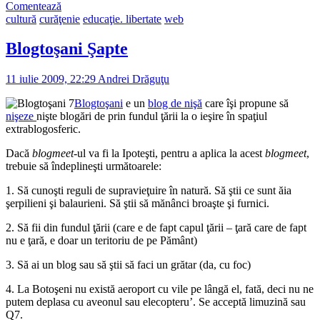
Comentează
cultură
curăţenie
educaţie. libertate
web
Blogtoşani Şapte
11 iulie 2009, 22:29
Andrei Drăguţu
Blogtoşani
e un
blog de nişă
care îşi propune să
nişeze
nişte blogări de prin fundul ţării la o ieşire în spaţiul
extrablogosferic.
Dacă
blogmeet
-ul va fi la Ipoteşti, pentru a aplica la acest
blogmeet
,
trebuie să îndeplineşti următoarele:
1. Să cunoşti reguli de supravieţuire în natură. Să ştii ce sunt ăia
şerpilieni şi balaurieni. Să ştii să mănânci broaşte şi furnici.
2. Să fii din fundul ţării (care e de fapt capul ţării – ţară care de fapt
nu e ţară, e doar un teritoriu de pe Pământ)
3. Să ai un blog sau să ştii să faci un grătar (da, cu foc)
4. La Botoşeni nu există aeroport cu vile pe lângă el, fată, deci nu ne
putem deplasa cu aveonul sau elecopteru’. Se acceptă limuzină sau
Q7.