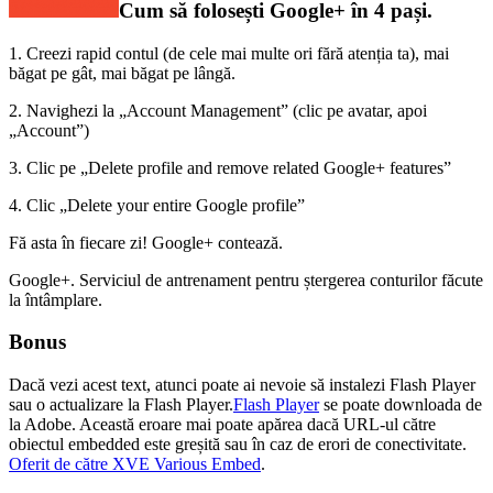
Cum să folosești Google+ în 4 pași.
1. Creezi rapid contul (de cele mai multe ori fără atenția ta), mai
băgat pe gât, mai băgat pe lângă.
2. Navighezi la „Account Management” (clic pe avatar, apoi
„Account”)
3. Clic pe „Delete profile and remove related Google+ features”
4. Clic „Delete your entire Google profile”
Fă asta în fiecare zi! Google+ contează.
Google+. Serviciul de antrenament pentru ștergerea conturilor făcute
la întâmplare.
Bonus
Dacă vezi acest text, atunci poate ai nevoie să instalezi Flash Player
sau o actualizare la Flash Player.
Flash Player
se poate downloada de
la Adobe. Această eroare mai poate apărea dacă URL-ul către
obiectul embedded este greșită sau în caz de erori de conectivitate.
Oferit de către XVE Various Embed
.