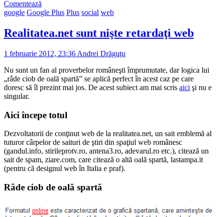
Comentează
google
Google Plus
Plus
social
web
Realitatea.net sunt nişte retardaţi web
1 februarie 2012, 23:36
Andrei Drăguţu
Nu sunt un fan al proverbelor româneşti împrumutate, dar logica lui
„râde ciob de oală spartă” se aplică perfect în acest caz pe care
doresc să îl prezint mai jos. De acest subiect am mai scris
aici
şi nu e
singular.
Aici începe totul
Dezvoltatorii de conţinut web de la realitatea.net, un sait emblemă al
tuturor cârpelor de saituri de ştiri din spaţiul web românesc
(gandul.info, stirileprotv.ro, antena3.ro, adevarul.ro etc.), citează un
sait de spam, ziare.com, care citează o altă oală spartă, lastampa.it
(pentru că designul web în Italia e praf).
Râde ciob de oală spartă