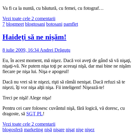
Va fi ca la nuntă, cu băutură, cu femei, cu fotograf…
Vezi toate cele 2 comentarii
7
blogmeet
blogtosani
botosani
pamflet
Haideţi să ne nişăm!
8 iulie 2009, 16:34
Andrei Drăguţu
Eu, în acest moment, mă nişez. Dacă voi aveţi de gând să vă nişaţi,
nişaţi-vă. Ne putem nişa toţi pe aceeaşi nişă, dar mai bine ne nişăm
fiecare pe nişa lui. Nişa e apogeul!
Dacă nu vrei să te nişezi, rişti să rămâi nenişat. Dacă refuzi să te
nişezi, îţi vor nişa alţii nişa. Fii inteligent! Nişează-te!
Treci pe nişă! Alege nişa!
Pentru cei care folosesc cuvântul nişă, fără logică, vă doresc, cu
dragoste, să
SGŢ PL
!
Vezi toate cele 2 comentarii
blogosferă
marketing
nişă
nişare
nişat
nişe
nişez