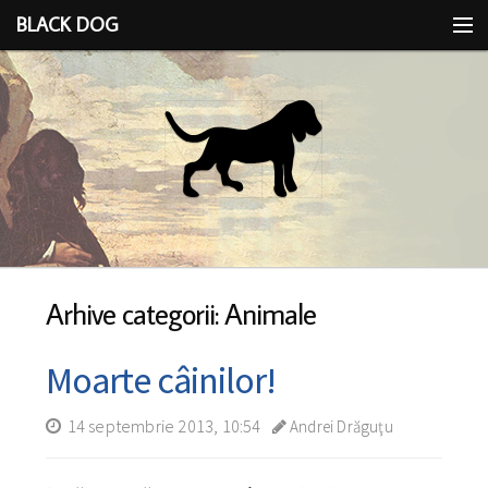
BLACK DOG
IDEEA
CU LIMBA SCOASĂ
Arhive categorii: Animale
Moarte câinilor!
14 septembrie 2013, 10:54
Andrei Drăguţu