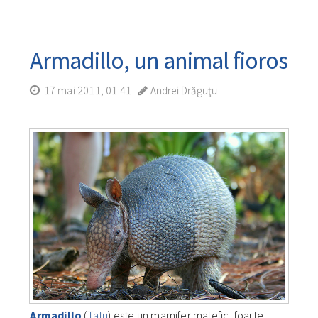
Armadillo, un animal fioros
17 mai 2011, 01:41
Andrei Drăguţu
Armadillo
(
Tatu
) este un mamifer malefic, foarte