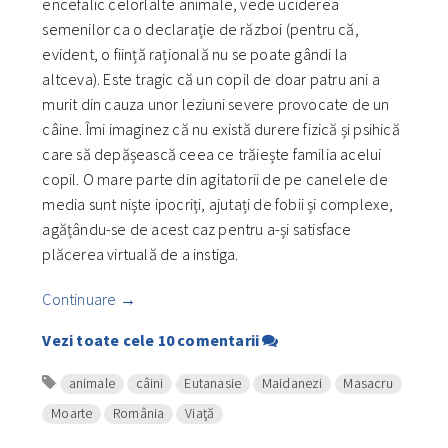
encefalic celorlalte animale, vede uciderea
semenilor ca o declarație de război (pentru că,
evident, o ființă rațională nu se poate gândi la
altceva). Este tragic că un copil de doar patru ani a
murit din cauza unor leziuni severe provocate de un
câine. Îmi imaginez că nu există durere fizică și psihică
care să depășească ceea ce trăiește familia acelui
copil. O mare parte din agitatorii de pe canelele de
media sunt niște ipocriți, ajutați de fobii și complexe,
agățându-se de acest caz pentru a-și satisface
plăcerea virtuală de a instiga.
Continuare
→
Vezi toate cele 10 comentarii
animale
câini
Eutanasie
Maidanezi
Masacru
Moarte
România
Viaţă