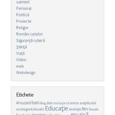
oameni
Personal
Politică
Proiecte
Religie
Români celebri
Siguranță rutieră
Ştiinţă
Viaţă
Video
web
Webdesign
Etichete
bani
Amuzant
cronica scepticului
Blog
BNR
civilizaţie
Educaţie
film
ecologie
Educativ
evoluţie
filosofie
muzică
Imagini