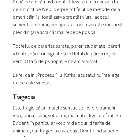
După ce am rămas blocat câteva zile din cauza a tot
ce am citit pe Web, despre tot felul de metode de a
omorî câinii și toată zarva creată în jurul acestui
subiect temporar, am ajuns la concluzia că e musai să
plec din țara asta cât mai repede posibil.
Tot felul de păreri supărate, păreri stupefiate, păreri
idioate, păreri indignate și tot felul de păreri roșii și
verzi. O țară de psihopați – m-am alarmat.
La fel ca în „Procesul” lui Kafka, acuzatul nu înțelege
de ce este vinovat.
Tragedia
Este tragic că animalele sunt ucise, fie ele oameni,
vaci, porci, câini, șobolani, maimuțe, tigri, elefanți etc.
Evident, în particular vorbim de tipuri diferite de
animale, dar tragedia e aceeași. Omul, fiind superior