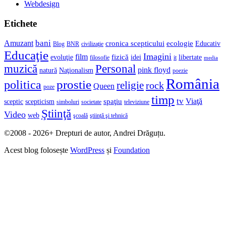
Webdesign
Etichete
bani
Amuzant
cronica scepticului
ecologie
Educativ
Blog
BNR
civilizaţie
Educaţie
Imagini
film
fizică
evoluţie
idei
libertate
filosofie
it
media
muzică
Personal
pink floyd
natură
Naţionalism
poezie
România
prostie
politica
religie
rock
Queen
poze
timp
tv
Viaţă
spaţiu
sceptic
scepticism
simboluri
societate
televiziune
Ştiinţă
Video
web
şcoală
ştiinţă şi tehnică
©2008 - 2026+ Drepturi de autor, Andrei Drăguțu.
Acest blog folosește
WordPress
și
Foundation