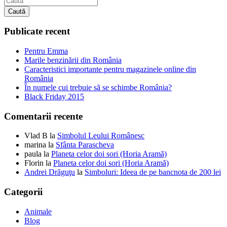
Caută
Publicate recent
Pentru Emma
Marile benzinării din România
Caracteristici importante pentru magazinele online din
România
În numele cui trebuie să se schimbe România?
Black Friday 2015
Comentarii recente
Vlad B
la
Simbolul Leului Românesc
marina
la
Sfânta Parascheva
paula
la
Planeta celor doi sori (Horia Aramă)
Florin
la
Planeta celor doi sori (Horia Aramă)
Andrei Drăguţu
la
Simboluri: Ideea de pe bancnota de 200 lei
Categorii
Animale
Blog