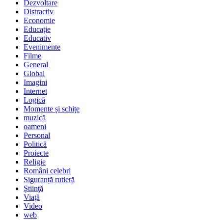
Dezvoltare
Distractiv
Economie
Educaţie
Educativ
Evenimente
Filme
General
Global
Imagini
Internet
Logică
Momente și schițe
muzică
oameni
Personal
Politică
Proiecte
Religie
Români celebri
Siguranță rutieră
Ştiinţă
Viaţă
Video
web