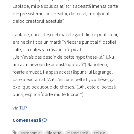
Laplace, mi s-a spus că aţi scris această imensă carte
despre sistemul universului, dar nu aţi menţionat
deloc creatorul acestuia”.
Laplace, care, deşi cel mai elegant dintre politicieni,
era neclintit ca un martir în fiecare punct al filosofiei
sale, s-a cules şi a răspuns răspicat:
„Je n’avais pas besoin de cette hypothèse-là.” („Nu
am avut nevoie de această ipoteză”) Napoleon,
foarte amuzat, i-a spus acest răspuns lui Lagrange,
care a exclamat: ‘Ah! c’est une belle hypothèse; ça
explique beaucoup de choses.’ („Ah, este o ipoteză
bună; explică foarte multe lucruri.”)
via
TLP
Comentează
astronomie
filosofie
matematică
religie