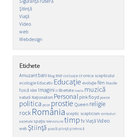
Siguranță rutieră
Ştiinţă
Viaţă
Video
web
Webdesign
Etichete
bani
Amuzant
cronica scepticului
Blog
BNR
civilizaţie
Educaţie
film
ecologie
Educativ
evoluţie
filosofie
muzică
Imagini
fizică
idei
libertate
it
media
Personal
pink floyd
natură
Naţionalism
poezie
prostie
politica
religie
Queen
poze
România
rock
sceptic
scepticism
simboluri
timp
Video
tv
Viaţă
spaţiu
societate
televiziune
Ştiinţă
web
şcoală
ştiinţă şi tehnică