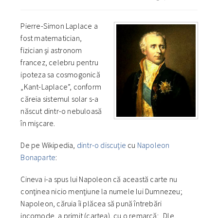
Pierre-Simon Laplace a
fost matematician,
fizician şi astronom
francez, celebru pentru
ipoteza sa cosmogonică
„Kant-Laplace”, conform
căreia sistemul solar s-a
născut dintr-o nebuloasă
în mişcare.
De pe Wikipedia,
dintr-o discuţie
cu
Napoleon
Bonaparte
:
Cineva i-a spus lui Napoleon că această carte nu
conţinea nicio menţiune la numele lui Dumnezeu;
Napoleon, căruia îi plăcea să pună întrebări
incomode, a primit (cartea), cu o remarcă: „Dle.