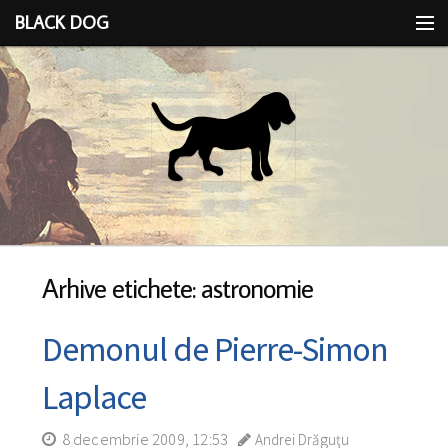
BLACK DOG
IDEEA
CU LIMBA SCOASĂ
Arhive etichete: astronomie
Demonul de Pierre-Simon
Laplace
8 decembrie 2009, 12:53
Andrei Drăguţu