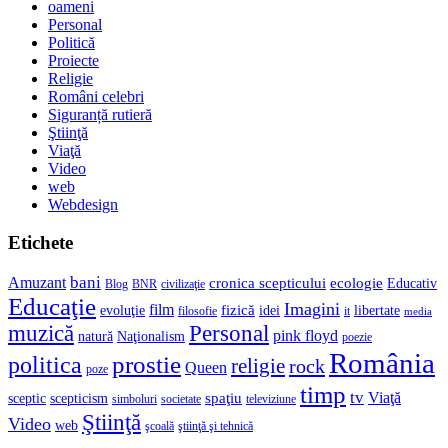
oameni
Personal
Politică
Proiecte
Religie
Români celebri
Siguranță rutieră
Ştiinţă
Viaţă
Video
web
Webdesign
Etichete
bani
Amuzant
cronica scepticului
ecologie
Educativ
Blog
BNR
civilizaţie
Educaţie
Imagini
film
fizică
evoluţie
idei
libertate
filosofie
it
media
muzică
Personal
pink floyd
natură
Naţionalism
poezie
România
prostie
politica
religie
rock
Queen
poze
timp
tv
Viaţă
spaţiu
sceptic
scepticism
simboluri
societate
televiziune
Ştiinţă
Video
web
şcoală
ştiinţă şi tehnică