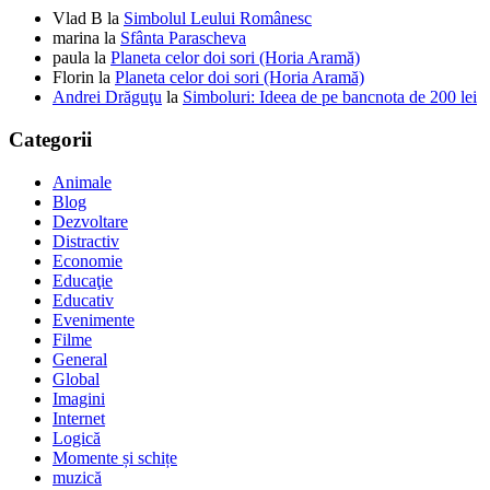
Vlad B
la
Simbolul Leului Românesc
marina
la
Sfânta Parascheva
paula
la
Planeta celor doi sori (Horia Aramă)
Florin
la
Planeta celor doi sori (Horia Aramă)
Andrei Drăguţu
la
Simboluri: Ideea de pe bancnota de 200 lei
Categorii
Animale
Blog
Dezvoltare
Distractiv
Economie
Educaţie
Educativ
Evenimente
Filme
General
Global
Imagini
Internet
Logică
Momente și schițe
muzică