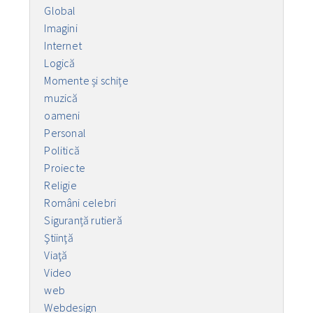
Global
Imagini
Internet
Logică
Momente și schițe
muzică
oameni
Personal
Politică
Proiecte
Religie
Români celebri
Siguranță rutieră
Ştiinţă
Viaţă
Video
web
Webdesign