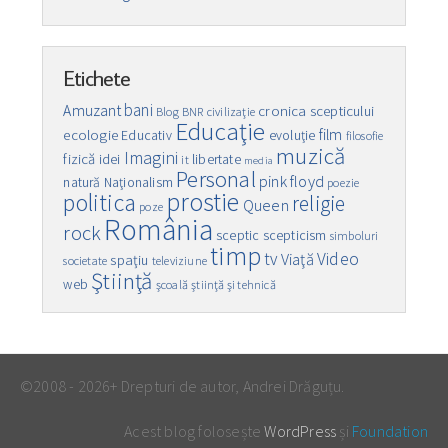
Etichete
bani
Amuzant
cronica scepticului
Blog
BNR
civilizaţie
Educaţie
film
ecologie
Educativ
evoluţie
filosofie
muzică
Imagini
fizică
idei
libertate
it
media
Personal
pink floyd
natură
Naţionalism
poezie
prostie
politica
religie
Queen
poze
România
rock
sceptic
scepticism
simboluri
timp
Video
tv
Viaţă
spaţiu
societate
televiziune
Ştiinţă
web
şcoală
ştiinţă şi tehnică
©2008 - 2026+ Drepturi de autor, Andrei Drăguțu.
Acest blog folosește
WordPress
și
Foundation