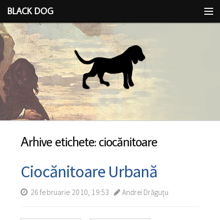
BLACK DOG
IDEEA
CU LIMBA SCOASĂ
Arhive etichete: ciocănitoare
Ciocănitoare Urbană
26 februarie 2010, 19:53
Andrei Drăguţu