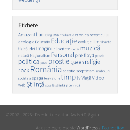
Webdesign
Etichete
bani
Amuzant
cronica scepticului
Blog
BNR
civilizaţie
Educaţie
film
ecologie
Educativ
evoluţie
filosofie
muzică
Imagini
fizică
idei
libertate
it
media
Personal
pink floyd
natură
Naţionalism
poezie
prostie
politica
religie
Queen
poze
România
rock
sceptic
scepticism
simboluri
timp
Video
tv
Viaţă
spaţiu
societate
televiziune
Ştiinţă
web
şcoală
ştiinţă şi tehnică
©2008 - 2026+ Drepturi de autor, Andrei Drăguțu.
Acest blog folosește
WordPress
și
Foundation