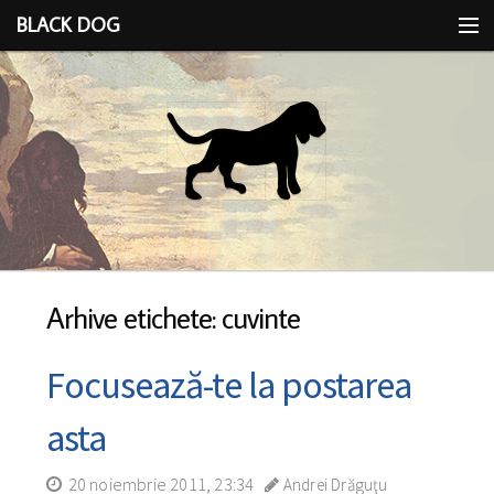
BLACK DOG
IDEEA
CU LIMBA SCOASĂ
Arhive etichete: cuvinte
Focusează-te la postarea
asta
20 noiembrie 2011, 23:34
Andrei Drăguţu