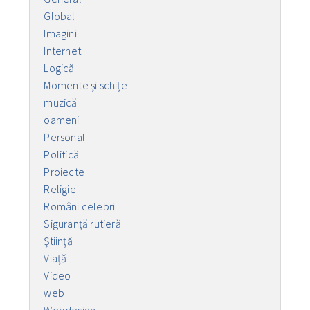
Global
Imagini
Internet
Logică
Momente și schițe
muzică
oameni
Personal
Politică
Proiecte
Religie
Români celebri
Siguranță rutieră
Ştiinţă
Viaţă
Video
web