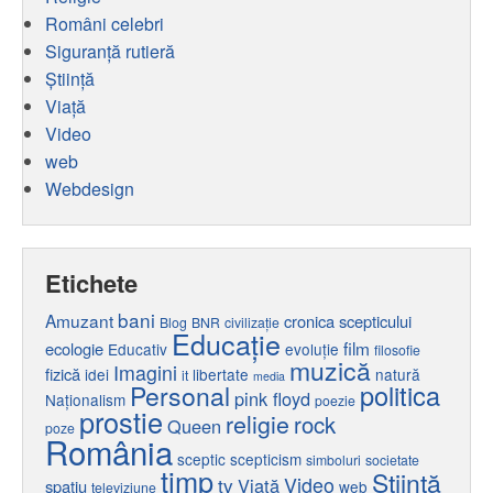
Români celebri
Siguranță rutieră
Ştiinţă
Viaţă
Video
web
Webdesign
Etichete
bani
Amuzant
cronica scepticului
Blog
BNR
civilizaţie
Educaţie
film
ecologie
Educativ
evoluţie
filosofie
muzică
Imagini
fizică
idei
libertate
natură
it
media
politica
Personal
pink floyd
Naţionalism
poezie
prostie
religie
rock
Queen
poze
România
sceptic
scepticism
simboluri
societate
timp
Ştiinţă
tv
Video
Viaţă
spaţiu
web
televiziune