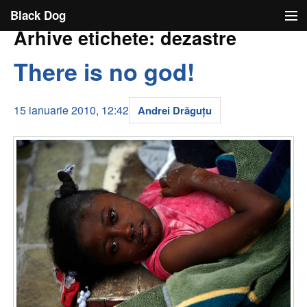
Black Dog
Black Dog
Arhive etichete: dezastre
Ideea
There is no god!
Cu limba scoasă
15 ianuarie 2010, 12:42
Andrei Drăguţu