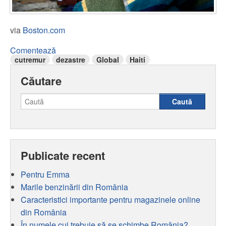
via
Boston.com
Comentează
cutremur
dezastre
Global
Haiti
Căutare
Caută
Publicate recent
Pentru Emma
Marile benzinării din România
Caracteristici importante pentru magazinele online
din România
În numele cui trebuie să se schimbe România?