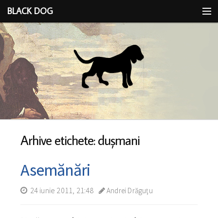
BLACK DOG
IDEEA
CU LIMBA SCOASĂ
Arhive etichete: duşmani
Asemănări
24 iunie 2011, 21:48
Andrei Drăguţu