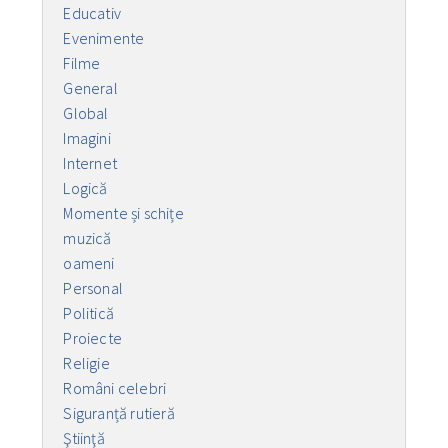
Educativ
Evenimente
Filme
General
Global
Imagini
Internet
Logică
Momente și schițe
muzică
oameni
Personal
Politică
Proiecte
Religie
Români celebri
Siguranță rutieră
Ştiinţă