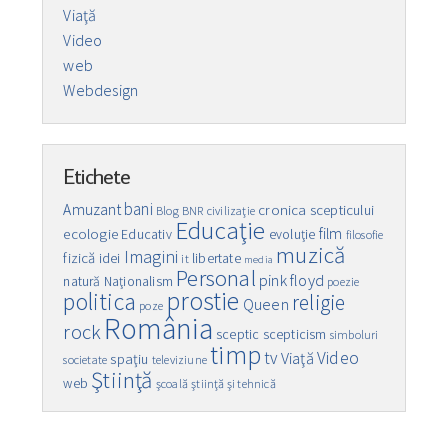
Viaţă
Video
web
Webdesign
Etichete
bani
Amuzant
cronica scepticului
Blog
BNR
civilizaţie
Educaţie
film
ecologie
Educativ
evoluţie
filosofie
muzică
Imagini
fizică
idei
libertate
it
media
Personal
pink floyd
natură
Naţionalism
poezie
prostie
politica
religie
Queen
poze
România
rock
sceptic
scepticism
simboluri
timp
Video
tv
Viaţă
spaţiu
societate
televiziune
Ştiinţă
web
şcoală
ştiinţă şi tehnică