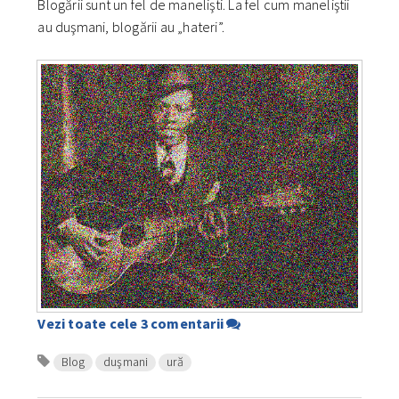
Blogării sunt un fel de manelişti. La fel cum maneliştii
au duşmani, blogării au „hateri”.
Vezi toate cele 3 comentarii
Blog
duşmani
ură