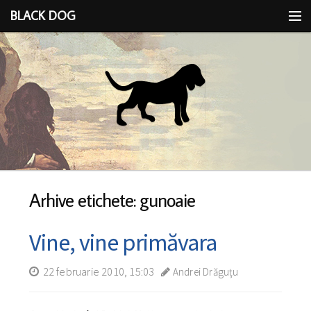
BLACK DOG
IDEEA
CU LIMBA SCOASĂ
Arhive etichete: gunoaie
Vine, vine primăvara
22 februarie 2010, 15:03
Andrei Drăguţu