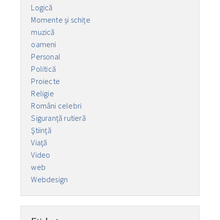
Logică
Momente și schițe
muzică
oameni
Personal
Politică
Proiecte
Religie
Români celebri
Siguranță rutieră
Ştiinţă
Viaţă
Video
web
Webdesign