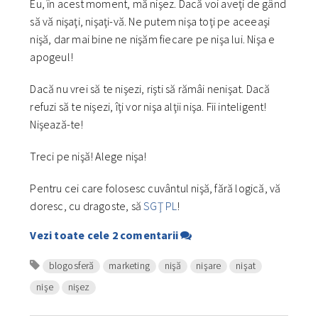
Eu, în acest moment, mă nişez. Dacă voi aveţi de gând
să vă nişaţi, nişaţi-vă. Ne putem nişa toţi pe aceeaşi
nişă, dar mai bine ne nişăm fiecare pe nişa lui. Nişa e
apogeul!
Dacă nu vrei să te nişezi, rişti să rămâi nenişat. Dacă
refuzi să te nişezi, îţi vor nişa alţii nişa. Fii inteligent!
Nişează-te!
Treci pe nişă! Alege nişa!
Pentru cei care folosesc cuvântul nişă, fără logică, vă
doresc, cu dragoste, să
SGŢ PL
!
Vezi toate cele 2 comentarii
blogosferă
marketing
nişă
nişare
nişat
nişe
nişez