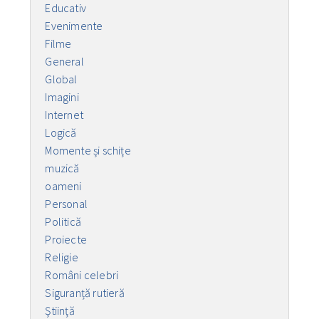
Educativ
Evenimente
Filme
General
Global
Imagini
Internet
Logică
Momente și schițe
muzică
oameni
Personal
Politică
Proiecte
Religie
Români celebri
Siguranță rutieră
Ştiinţă