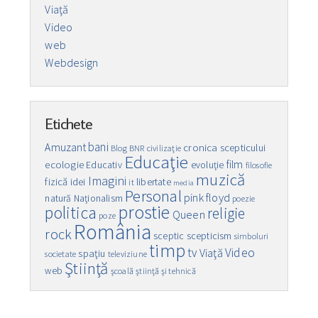
Viaţă
Video
web
Webdesign
Etichete
bani
Amuzant
cronica scepticului
Blog
BNR
civilizaţie
Educaţie
film
ecologie
Educativ
evoluţie
filosofie
muzică
Imagini
fizică
idei
libertate
it
media
Personal
pink floyd
natură
Naţionalism
poezie
prostie
politica
religie
Queen
poze
România
rock
sceptic
scepticism
simboluri
timp
Video
tv
Viaţă
spaţiu
societate
televiziune
Ştiinţă
web
şcoală
ştiinţă şi tehnică