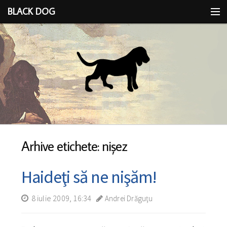
BLACK DOG
IDEEA
CU LIMBA SCOASĂ
Arhive etichete: nişez
Haideţi să ne nişăm!
8 iulie 2009, 16:34
Andrei Drăguţu