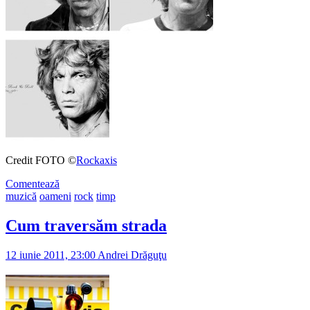
Credit FOTO ©
Rockaxis
Comentează
muzică
oameni
rock
timp
Cum traversăm strada
12 iunie 2011, 23:00
Andrei Drăguţu