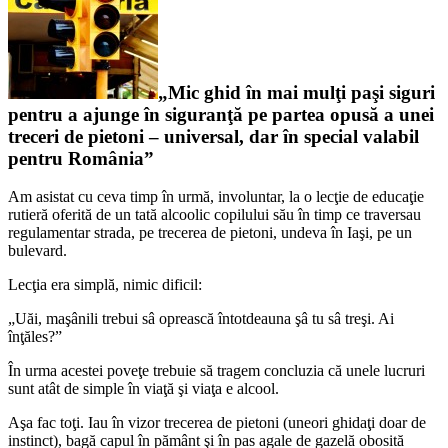
„Mic ghid în mai mulţi paşi siguri
pentru a ajunge în siguranţă pe partea opusă a unei
treceri de pietoni – universal, dar în special valabil
pentru România”
Am asistat cu ceva timp în urmă, involuntar, la o lecţie de educaţie
rutieră oferită de un tată alcoolic copilului său în timp ce traversau
regulamentar strada, pe trecerea de pietoni, undeva în Iaşi, pe un
bulevard.
Lecţia era simplă, nimic dificil:
„Uăi, maşânili trebui sâ oprească întotdeauna şâ tu sâ treşi. Ai
înţăles?”
În urma acestei poveţe trebuie să tragem concluzia că unele lucruri
sunt atât de simple în viaţă şi viaţa e alcool.
Aşa fac toţi. Iau în vizor trecerea de pietoni (uneori ghidaţi doar de
instinct), bagă capul în pământ şi în pas agale de gazelă obosită