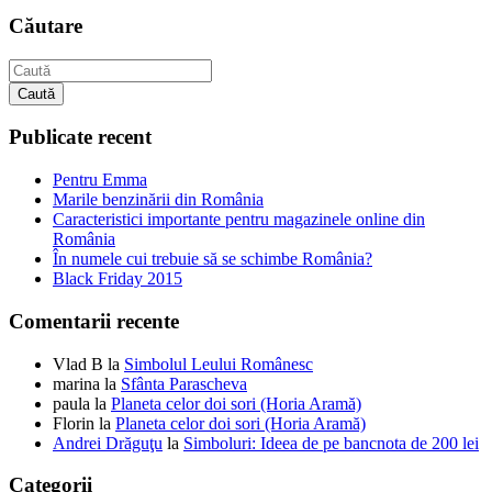
Căutare
Caută
Publicate recent
Pentru Emma
Marile benzinării din România
Caracteristici importante pentru magazinele online din
România
În numele cui trebuie să se schimbe România?
Black Friday 2015
Comentarii recente
Vlad B
la
Simbolul Leului Românesc
marina
la
Sfânta Parascheva
paula
la
Planeta celor doi sori (Horia Aramă)
Florin
la
Planeta celor doi sori (Horia Aramă)
Andrei Drăguţu
la
Simboluri: Ideea de pe bancnota de 200 lei
Categorii