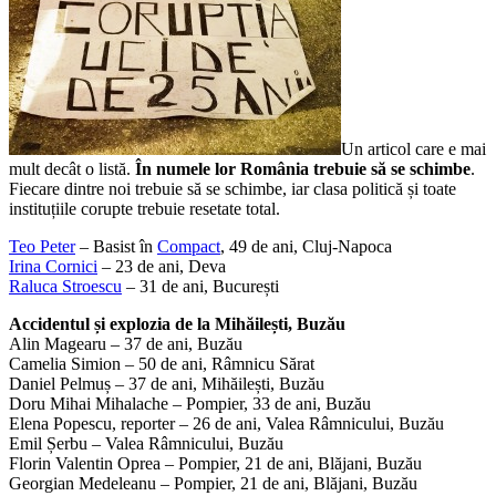
Un articol care e mai
mult decât o listă.
În numele lor România trebuie să se schimbe
.
Fiecare dintre noi trebuie să se schimbe, iar clasa politică și toate
instituțiile corupte trebuie resetate total.
Teo Peter
– Basist în
Compact
, 49 de ani, Cluj-Napoca
Irina Cornici
– 23 de ani, Deva
Raluca Stroescu
– 31 de ani, București
Accidentul și explozia de la Mihăilești, Buzău
Alin Magearu – 37 de ani, Buzău
Camelia Simion – 50 de ani, Râmnicu Sărat
Daniel Pelmuș – 37 de ani, Mihăilești, Buzău
Doru Mihai Mihalache – Pompier, 33 de ani, Buzău
Elena Popescu, reporter – 26 de ani, Valea Râmnicului, Buzău
Emil Șerbu – Valea Râmnicului, Buzău
Florin Valentin Oprea – Pompier, 21 de ani, Blăjani, Buzău
Georgian Medeleanu – Pompier, 21 de ani, Blăjani, Buzău