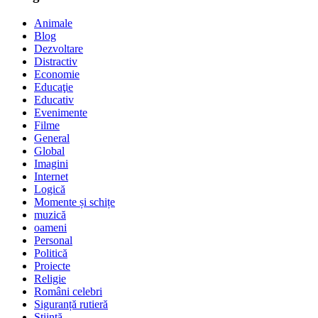
Animale
Blog
Dezvoltare
Distractiv
Economie
Educaţie
Educativ
Evenimente
Filme
General
Global
Imagini
Internet
Logică
Momente și schițe
muzică
oameni
Personal
Politică
Proiecte
Religie
Români celebri
Siguranță rutieră
Ştiinţă