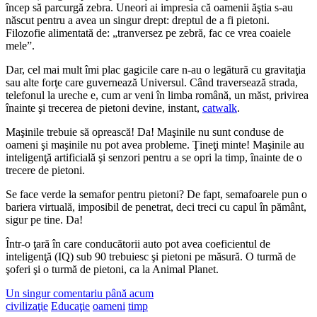
încep să parcurgă zebra. Uneori ai impresia că oamenii ăştia s-au
născut pentru a avea un singur drept: dreptul de a fi pietoni.
Filozofie alimentată de: „tranversez pe zebră, fac ce vrea coaiele
mele”.
Dar, cel mai mult îmi plac gagicile care n-au o legătură cu gravitaţia
sau alte forţe care guvernează Universul. Când traversează strada,
telefonul la ureche e, cum ar veni în limba română, un măst, privirea
înainte şi trecerea de pietoni devine, instant,
catwalk
.
Maşinile trebuie să oprească! Da! Maşinile nu sunt conduse de
oameni şi maşinile nu pot avea probleme. Ţineţi minte! Maşinile au
inteligenţă artificială şi senzori pentru a se opri la timp, înainte de o
trecere de pietoni.
Se face verde la semafor pentru pietoni? De fapt, semafoarele pun o
bariera virtuală, imposibil de penetrat, deci treci cu capul în pământ,
sigur pe tine. Da!
Într-o ţară în care conducătorii auto pot avea coeficientul de
inteligenţă (IQ) sub 90 trebuiesc şi pietoni pe măsură. O turmă de
şoferi şi o turmă de pietoni, ca la Animal Planet.
Un singur comentariu până acum
civilizaţie
Educaţie
oameni
timp