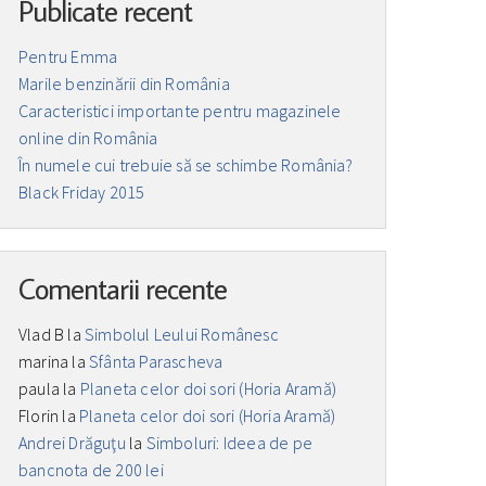
Publicate recent
Pentru Emma
Marile benzinării din România
Caracteristici importante pentru magazinele
online din România
În numele cui trebuie să se schimbe România?
Black Friday 2015
Comentarii recente
Vlad B
la
Simbolul Leului Românesc
marina
la
Sfânta Parascheva
paula
la
Planeta celor doi sori (Horia Aramă)
Florin
la
Planeta celor doi sori (Horia Aramă)
Andrei Drăguţu
la
Simboluri: Ideea de pe
bancnota de 200 lei