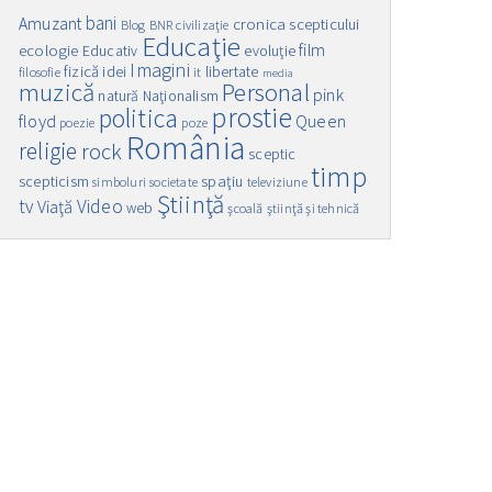
bani
Amuzant
cronica scepticului
Blog
BNR
civilizaţie
Educaţie
film
ecologie
Educativ
evoluţie
Imagini
fizică
idei
libertate
filosofie
it
media
muzică
Personal
pink
natură
Naţionalism
prostie
politica
floyd
Queen
poezie
poze
România
religie
rock
sceptic
timp
spaţiu
scepticism
simboluri
societate
televiziune
Ştiinţă
Video
tv
Viaţă
web
şcoală
ştiinţă şi tehnică