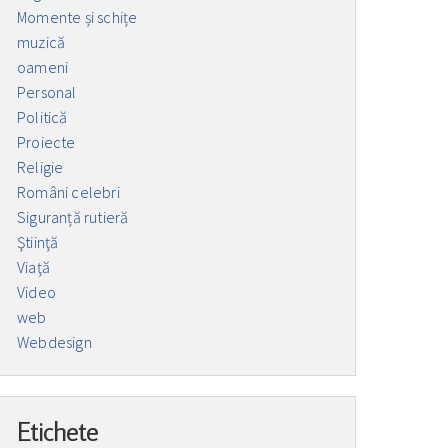
Momente și schițe
muzică
oameni
Personal
Politică
Proiecte
Religie
Români celebri
Siguranță rutieră
Ştiinţă
Viaţă
Video
web
Webdesign
Etichete