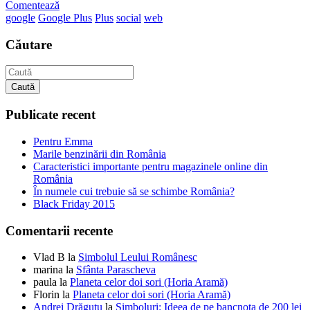
Comentează
google
Google Plus
Plus
social
web
Căutare
Caută
Publicate recent
Pentru Emma
Marile benzinării din România
Caracteristici importante pentru magazinele online din
România
În numele cui trebuie să se schimbe România?
Black Friday 2015
Comentarii recente
Vlad B
la
Simbolul Leului Românesc
marina
la
Sfânta Parascheva
paula
la
Planeta celor doi sori (Horia Aramă)
Florin
la
Planeta celor doi sori (Horia Aramă)
Andrei Drăguţu
la
Simboluri: Ideea de pe bancnota de 200 lei