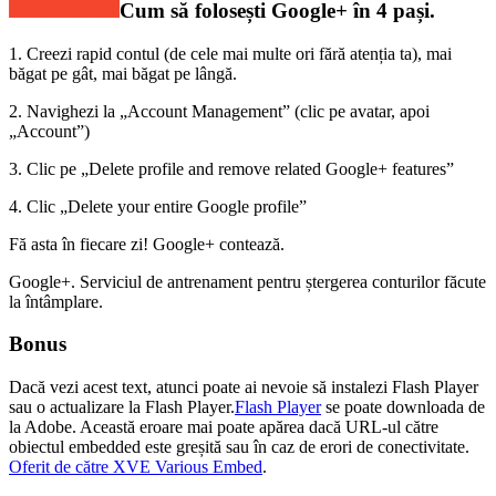
Cum să folosești Google+ în 4 pași.
1. Creezi rapid contul (de cele mai multe ori fără atenția ta), mai
băgat pe gât, mai băgat pe lângă.
2. Navighezi la „Account Management” (clic pe avatar, apoi
„Account”)
3. Clic pe „Delete profile and remove related Google+ features”
4. Clic „Delete your entire Google profile”
Fă asta în fiecare zi! Google+ contează.
Google+. Serviciul de antrenament pentru ștergerea conturilor făcute
la întâmplare.
Bonus
Dacă vezi acest text, atunci poate ai nevoie să instalezi Flash Player
sau o actualizare la Flash Player.
Flash Player
se poate downloada de
la Adobe. Această eroare mai poate apărea dacă URL-ul către
obiectul embedded este greșită sau în caz de erori de conectivitate.
Oferit de către XVE Various Embed
.