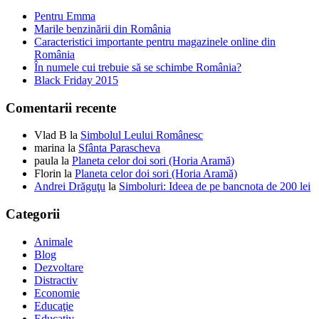
Pentru Emma
Marile benzinării din România
Caracteristici importante pentru magazinele online din
România
În numele cui trebuie să se schimbe România?
Black Friday 2015
Comentarii recente
Vlad B
la
Simbolul Leului Românesc
marina
la
Sfânta Parascheva
paula
la
Planeta celor doi sori (Horia Aramă)
Florin
la
Planeta celor doi sori (Horia Aramă)
Andrei Drăguţu
la
Simboluri: Ideea de pe bancnota de 200 lei
Categorii
Animale
Blog
Dezvoltare
Distractiv
Economie
Educaţie
Educativ