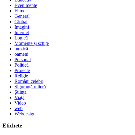
Evenimente
Filme
General
Global
Imagini
Internet
Logică
Momente și schițe
muzică
oameni
Personal
Politică
Proiecte
Religie
Români celebri
Siguranță rutieră
Ştiinţă
Viaţă
Video
web
Webdesign
Etichete