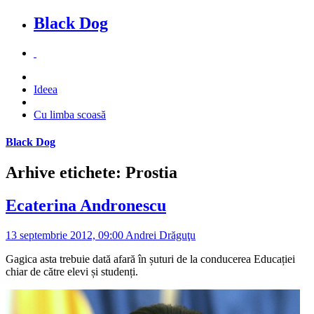
Black Dog
Ideea
Cu limba scoasă
Black Dog
Arhive etichete: Prostia
Ecaterina Andronescu
13 septembrie 2012, 09:00
Andrei Drăguţu
Gagica asta trebuie dată afară în șuturi de la conducerea Educației
chiar de către elevi și studenți.